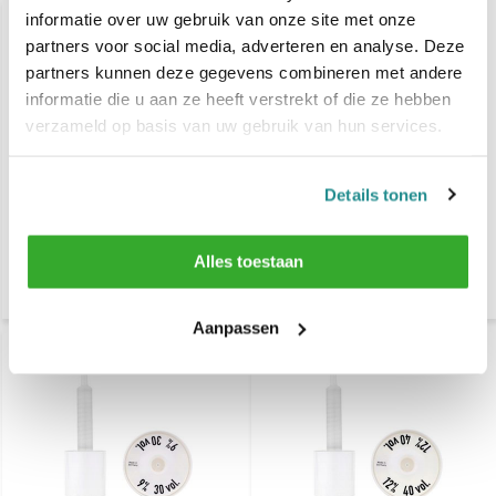
informatie over uw gebruik van onze site met onze
partners voor social media, adverteren en analyse. Deze
partners kunnen deze gegevens combineren met andere
informatie die u aan ze heeft verstrekt of die ze hebben
verzameld op basis van uw gebruik van hun services.
Details tonen
Goldwell Depot Pomp 3%
Goldwell Depot Pomp 6%
Alles toestaan
€ 6,95
€ 6,95
€ 8,49
€ 8,49
Aanpassen