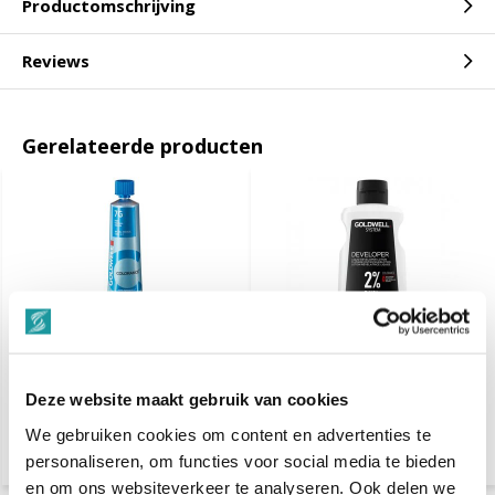
Productomschrijving
Reviews
Gerelateerde producten
Goldwell Colorance Demi
Goldwell System Cream
Permanent Hair Color
Developer Lotion 2% -
Deze website maakt gebruik van cookies
60ml - 8 t/m Mix
1000ml
We gebruiken cookies om content en advertenties te
€ 14,50
€ 21,80
€ 18,15
personaliseren, om functies voor social media te bieden
en om ons websiteverkeer te analyseren. Ook delen we