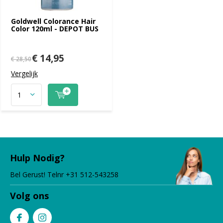
Goldwell Colorance Hair
Color 120ml - DEPOT BUS
€ 14,95
€ 28,50
Vergelijk
Hulp Nodig?
Bel Gerust! Telnr +31 512-543258
Volg ons