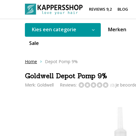
REVIEWS 9,2
BLOG
Kies een categorie
Merken
Sale
Home
Depot Pomp 9%
Goldwell Depot Pomp 9%
Merk:
Goldwell
Reviews:
Je beoord
(0)