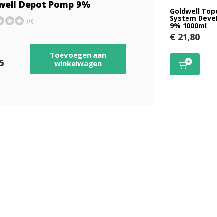
well Depot Pomp 9%
Goldwell Top
System Deve
(0)
9% 1000ml
€ 21,80
Toevoegen aan
95
winkelwagen