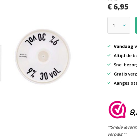
€ 6,95
Vandaag v
Altijd de b
Snel bezorg
Gratis verz
Aangeslot
9,
““Snelle leveri
verpakt.””