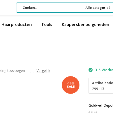
Alle categorieën
Haarproducten
Tools
Kappersbenodigdheden
3-5 Werk
eling toevoegen
Vergelijk
Artikelcode
-18%
SALE
299113
Goldwell Dep
€ 8,49