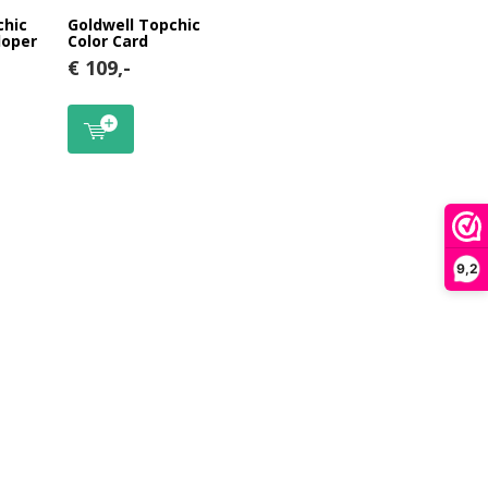
chic
Goldwell Topchic
loper
Color Card
€ 109,-
9,2