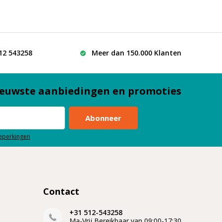
512 543258
Meer dan 150.000 Klanten
euwste aanbiedingen en promoties
Abonneer
beperkingen
Contact
+31 512-543258
Ma-Vrij Bereikbaar van 09:00-17:30