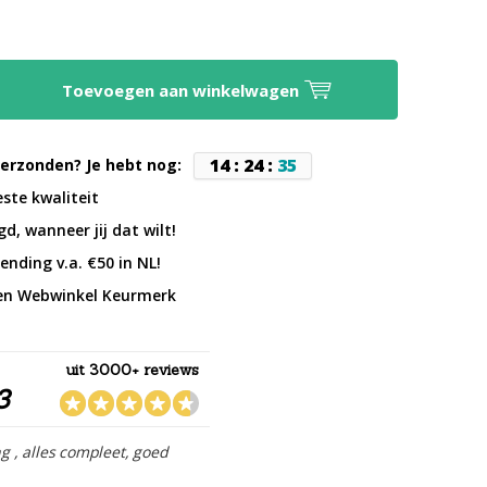
Toevoegen aan winkelwagen
1
4
:
2
4
:
3
5
erzonden? Je hebt nog:
este kwaliteit
d, wanneer jij dat wilt!
ending v.a. €50 in NL!
en Webwinkel Keurmerk
uit 3000+ reviews
3
ng , alles compleet, goed