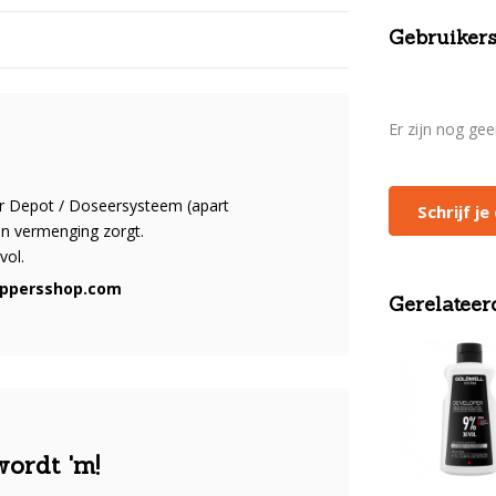
Gebruikers
Er zijn nog ge
or Depot / Doseersysteem (apart
Schrijf j
en vermenging zorgt.
vol.
appersshop.com
Gerelateer
wordt 'm!