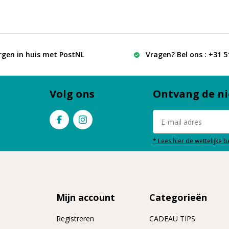
rgen in huis met PostNL
Vragen? Bel ons : +31 
Volg ons
Ontvang de ni
* Lees hier de wettelijke 
Mijn account
Categorieën
Registreren
CADEAU TIPS