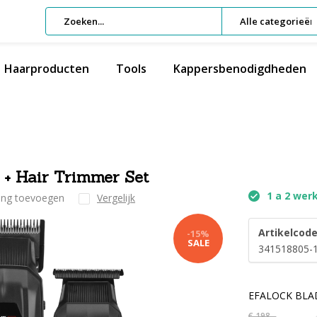
Alle categorieën
Haarproducten
Tools
Kappersbenodigdheden
+ Hair Trimmer Set
1 a 2 wer
ling toevoegen
Vergelijk
Artikelcode
-15%
SALE
341518805-
EFALOCK BLADE
€ 198,-