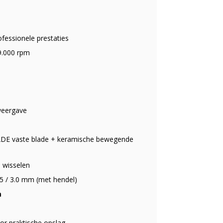
fessionele prestaties
 9.000 rpm
weergave
ADE vaste blade + keramische bewegende
 wisselen
 2.5 / 3.0 mm (met hendel)
m
or praktische opslag