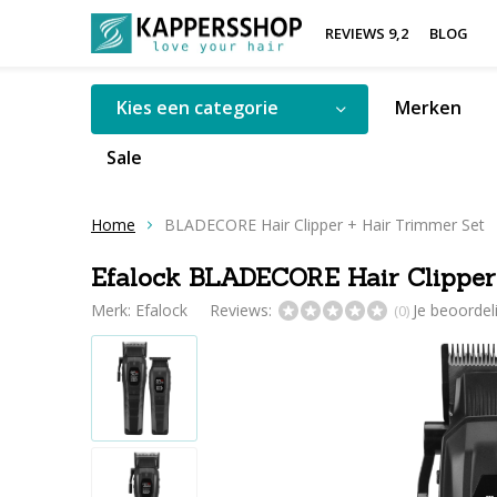
REVIEWS 9,2
BLOG
Kies een categorie
Merken
Sale
Home
BLADECORE Hair Clipper + Hair Trimmer Set
Efalock BLADECORE Hair Clipper 
Merk:
Efalock
Reviews:
Je beoorde
(0)