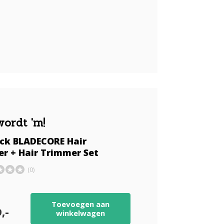
wordt 'm!
ock BLADECORE Hair
er + Hair Trimmer Set
(0)
Toevoegen aan
,-
winkelwagen