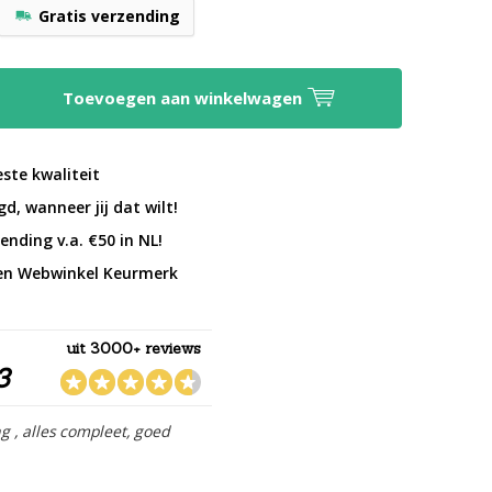
Gratis verzending
Toevoegen aan winkelwagen
este kwaliteit
d, wanneer jij dat wilt!
ending v.a. €50 in NL!
en Webwinkel Keurmerk
uit 3000+ reviews
3
ng , alles compleet, goed