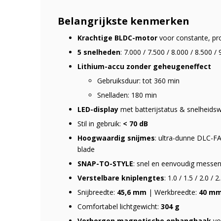
Belangrijkste kenmerken
Krachtige BLDC-motor
voor constante, pro
5 snelheden
: 7.000 / 7.500 / 8.000 / 8.500 /
Lithium-accu zonder geheugeneffect
Gebruiksduur: tot 360 min
Snelladen: 180 min
LED-display
met batterijstatus & snelheids
Stil in gebruik:
< 70 dB
Hoogwaardig snijmes
: ultra-dunne DLC-F
blade
SNAP-TO-STYLE
: snel en eenvoudig messen
Verstelbare kniplengtes
: 1.0 / 1.5 / 2.0 /
Snijbreedte:
45,6 mm
| Werkbreedte:
40 m
Comfortabel lichtgewicht:
304 g
Verborgen magnetische ophanghaak
vo