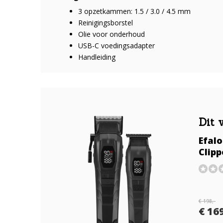
3 opzetkammen: 1.5 / 3.0 / 4.5 mm
Reinigingsborstel
Olie voor onderhoud
USB-C voedingsadapter
Handleiding
Dit 
Efal
Clipp
€ 198,-
€ 169