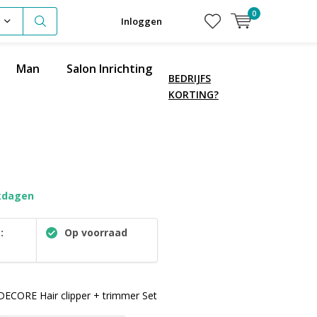
0
Inloggen
Man
Salon Inrichting
BEDRIJFS
KORTING?
kdagen
:
Op voorraad
1
CORE Hair clipper + trimmer Set