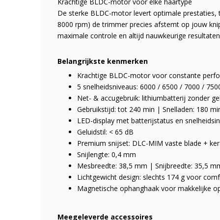
Krachtige BLDC-motor voor elke haartype
De sterke BLDC-motor levert optimale prestaties, t
8000 rpm) de trimmer precies afstemt op jouw knip
maximale controle en altijd nauwkeurige resultaten
Belangrijkste kenmerken
Krachtige BLDC-motor voor constante perf
5 snelheidsniveaus: 6000 / 6500 / 7000 / 750
Net- & accugebruik: lithiumbatterij zonder g
Gebruikstijd: tot 240 min | Snelladen: 180 mi
LED-display met batterijstatus en snelheidsin
Geluidstil: < 65 dB
Premium snijset: DLC-MIM vaste blade + k
Snijlengte: 0,4 mm
Mesbreedte: 38,5 mm | Snijbreedte: 35,5 m
Lichtgewicht design: slechts 174 g voor comf
Magnetische ophanghaak voor makkelijke o
Meegeleverde accessoires