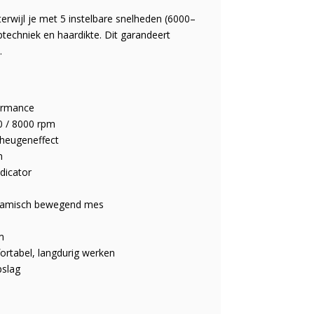
erwijl je met 5 instelbare snelheden (6000–
techniek en haardikte. Dit garandeert
.
ormance
0 / 8000 rpm
eheugeneffect
n
dicator
eramisch bewegend mes
m
ortabel, langdurig werken
pslag