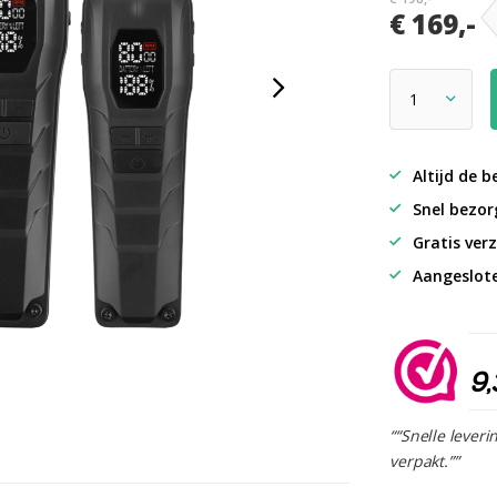
€ 169,-
Altijd de b
Snel bezorg
Gratis verz
Aangeslot
9,
““Snelle leveri
verpakt.””