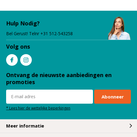
Hulp Nodig?
Bel Gerust! Telnr +31 512-543258
Volg ons
Ontvang de nieuwste aanbiedingen en
promoties
Abonneer
* Lees hier de wettelijke beperkingen
Meer informatie