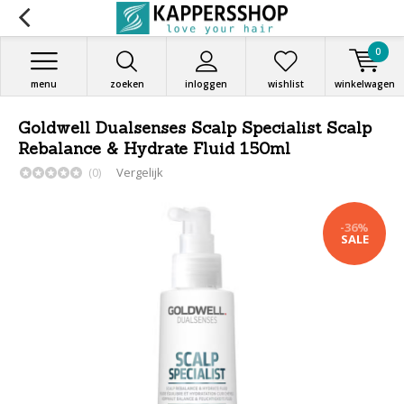
0
menu
zoeken
inloggen
wishlist
winkelwagen
Goldwell Dualsenses Scalp Specialist Scalp
Rebalance & Hydrate Fluid 150ml
(0)
Vergelijk
-36%
SALE