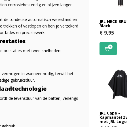
ien corrosiebestendig en blijven langer
ert de tondeuse automatisch weerstand en
JRL NECK BR
Black
e trekken of vastlopen en ben je verzekerd
€ 9,95
or fades en precisiewerk.
restaties
e prestaties met twee snelheden:
 vermogen in wanneer nodig, terwijl het
edige gebruiksduur.
laadtechnologie
rdt de levensduur van de batterij verlengd
JRL Cape –
Kapmantel Z
met JRL Logo
 gebruik