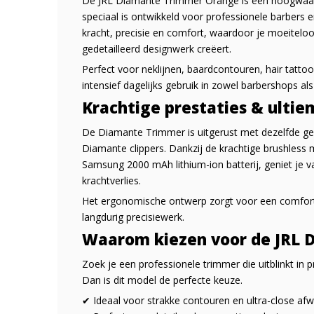
De JRL Diamante Trimmer Orange is een hoogwaard
speciaal is ontwikkeld voor professionele barbers
kracht, precisie en comfort, waardoor je moeiteloo
gedetailleerd designwerk creëert.
Perfect voor neklijnen, baardcontouren, hair tatto
intensief dagelijks gebruik in zowel barbershops als
Krachtige prestaties & ultie
De Diamante Trimmer is uitgerust met dezelfde g
Diamante clippers. Dankzij de krachtige brushles
Samsung 2000 mAh lithium-ion batterij, geniet je v
krachtverlies.
Het ergonomische ontwerp zorgt voor een comfortab
langdurig precisiewerk.
Waarom kiezen voor de JRL 
Zoek je een professionele trimmer die uitblinkt in
Dan is dit model de perfecte keuze.
✔ Ideaal voor strakke contouren en ultra-close afw