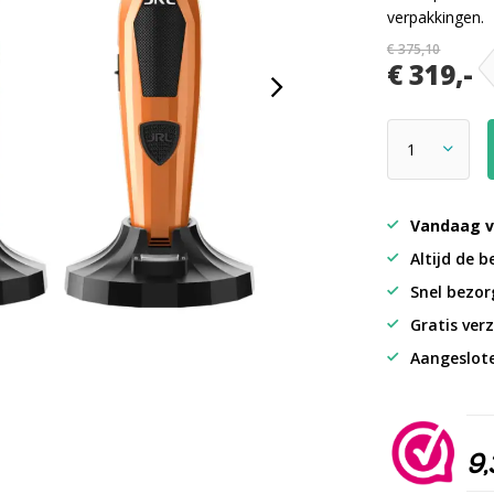
verpakkingen.
€ 375,10
€ 319,-
Vandaag v
Altijd de b
Snel bezorg
Gratis verz
Aangeslot
9,