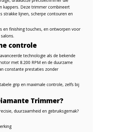
ige, draadloze precisietrimmer die
 en kappers. Deze trimmer combineert
s strakke lijnen, scherpe contouren en
os en finishing touches, en ontworpen voor
 salons.
me controle
eavanceerde technologie als de bekende
s motor met 8.200 RPM en de duurzame
an constante prestaties zonder
ele grip en maximale controle, zelfs bij
Diamante Trimmer?
 precisie, duurzaamheid en gebruiksgemak?
erking