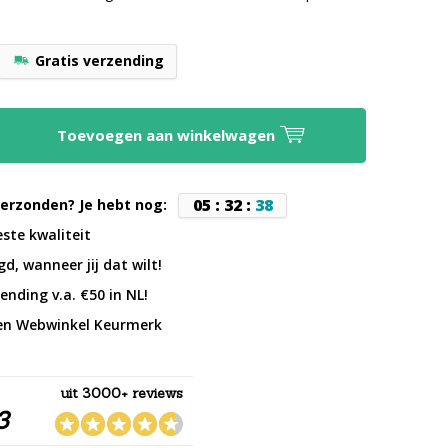
Gratis verzending
Toevoegen aan winkelwagen
0
5
:
3
2
:
3
7
erzonden? Je hebt nog:
este kwaliteit
d, wanneer jij dat wilt!
ending v.a. €50 in NL!
en Webwinkel Keurmerk
uit 3000+ reviews
3