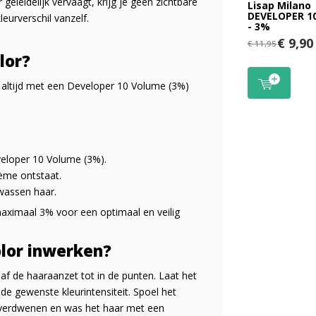
geleidelijk vervaagt, krijg je geen zichtbare
Lisap Milano
DEVELOPER 10
eurverschil vanzelf.
- 3%
€ 9,90
€ 11,95
lor?
 altijd met een Developer 10 Volume (3%)
eloper 10 Volume (3%).
ème ontstaat.
wassen haar.
aximaal 3% voor een optimaal en veilig
lor inwerken?
naf de haaraanzet tot in de punten. Laat het
de gewenste kleurintensiteit. Spoel het
jn verdwenen en was het haar met een