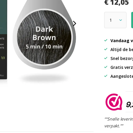
€ 12,05
Vandaag v
Altijd de b
Snel bezorg
Gratis verz
Aangeslot
9,
““Snelle leveri
verpakt.””