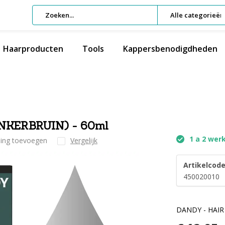
Alle categorieën
Haarproducten
Tools
Kappersbenodigdheden
KERBRUIN) - 60ml
1 a 2 wer
ling toevoegen
Vergelijk
Artikelcode
450020010
DANDY - HAIR