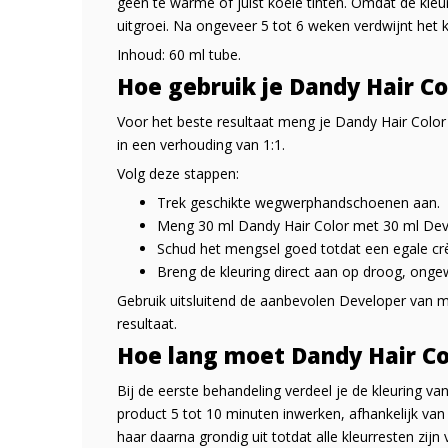
geen te warme of juist koele tinten. Omdat de kleur 
uitgroei. Na ongeveer 5 tot 6 weken verdwijnt het kl
Inhoud: 60 ml tube.
Hoe gebruik je Dandy Hair Co
Voor het beste resultaat meng je Dandy Hair Color
in een verhouding van 1:1.
Volg deze stappen:
Trek geschikte wegwerphandschoenen aan.
Meng 30 ml Dandy Hair Color met 30 ml Dev
Schud het mengsel goed totdat een egale cr
Breng de kleuring direct aan op droog, onge
Gebruik uitsluitend de aanbevolen Developer van m
resultaat.
Hoe lang moet Dandy Hair Co
Bij de eerste behandeling verdeel je de kleuring va
product 5 tot 10 minuten inwerken, afhankelijk van 
haar daarna grondig uit totdat alle kleurresten zi