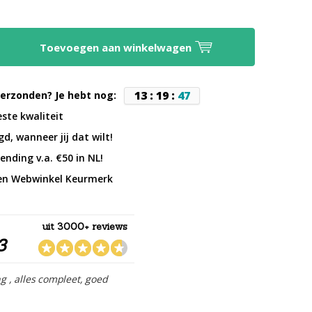
Toevoegen aan winkelwagen
1
3
:
1
9
:
4
7
erzonden? Je hebt nog:
este kwaliteit
d, wanneer jij dat wilt!
ending v.a. €50 in NL!
en Webwinkel Keurmerk
uit 3000+ reviews
3
ng , alles compleet, goed