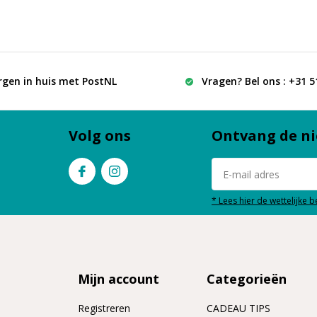
rgen in huis met PostNL
Vragen? Bel ons : +31 
Volg ons
Ontvang de ni
* Lees hier de wettelijke 
Mijn account
Categorieën
Registreren
CADEAU TIPS