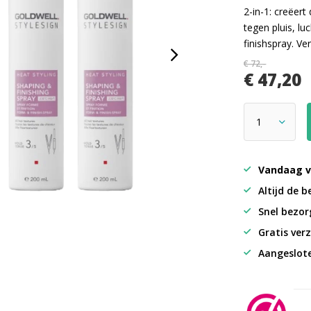
2-in-1: creëert
tegen pluis, lu
finishspray. Ve
€ 72,-
€ 47,20
Vandaag v
Altijd de b
Snel bezorg
Gratis verz
Aangeslot