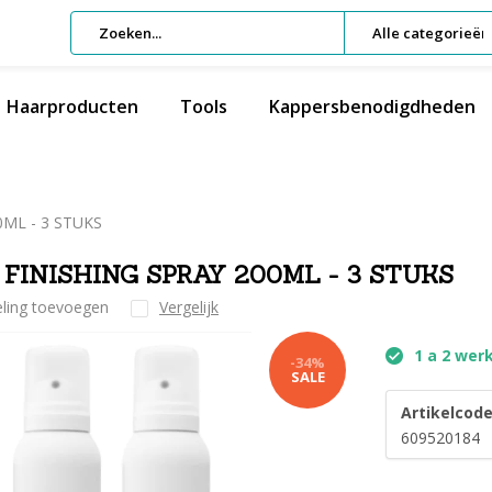
Alle categorieën
Haarproducten
Tools
Kappersbenodigdheden
0ML - 3 STUKS
 FINISHING SPRAY 200ML - 3 STUKS
eling toevoegen
Vergelijk
1 a 2 wer
-34%
SALE
Artikelcode
609520184