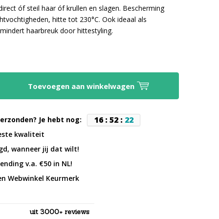
 direct óf steil haar óf krullen en slagen. Bescherming
chtvochtigheden, hitte tot 230°C. Ook ideaal als
rmindert haarbreuk door hittestyling.
Toevoegen aan winkelwagen
1
6
:
5
2
:
2
1
erzonden? Je hebt nog:
este kwaliteit
d, wanneer jij dat wilt!
ending v.a. €50 in NL!
en Webwinkel Keurmerk
uit 3000+ reviews