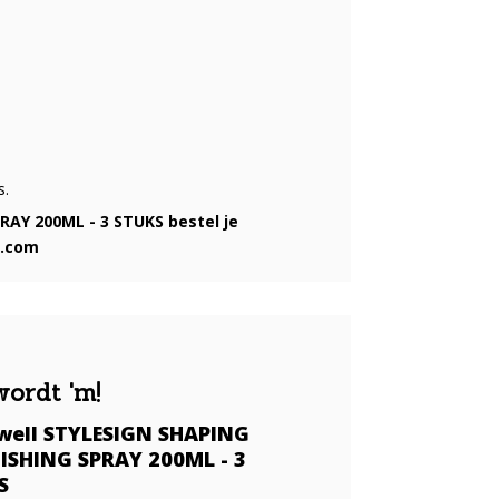
s.
AY 200ML - 3 STUKS bestel je
p.com
wordt 'm!
well STYLESIGN SHAPING
NISHING SPRAY 200ML - 3
S