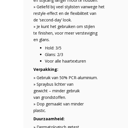
en stijltang langer mooi te houden.
» Geliefd bij veel stylisten vanwege het
restyle-effect en de flexibiliteit van
de ‘second-day’ look.
» Je kunt het gebruiken om stijlen
te finishen, voor meer versteviging
en glans.
Hold: 3/5
Glans: 2/3
Voor alle haartexturen
Verpakking:
» Gebruik van 50% PCR-aluminium.
» Spraybus lichter van
gewicht – minder gebruik
van grondstoffen.
» Dop gemaakt van minder
plastic.
Duurzaamheid:
» Dermatologisch getest.