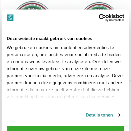
Deze website maakt gebruik van cookies
We gebruiken cookies om content en advertenties te
Barbieri Italiani Natural
Barbieri Italiani De Luxe
Matt Cream 100ml
Pomade 100ml
personaliseren, om functies voor social media te bieden
en om ons websiteverkeer te analyseren. Ook delen we
informatie over uw gebruik van onze site met onze
€ 14,95
€ 14,95
€ 27,-
€ 27,-
partners voor social media, adverteren en analyse. Deze
partners kunnen deze gegevens combineren met andere
informatie die u aan ze heeft verstrekt of die ze hebben
verzameld op basis van uw gebruik van hun services.
Details tonen