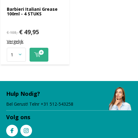
Barbieri Italiani Grease
100ml - 4 STUKS
€ 49,95
€ 108,-
Vergelijk
Hulp Nodig?
Bel Gerust! Telnr +31 512-543258
Volg ons