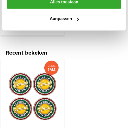
Alles toestaan
Barbieri Italiani Fight
Pomade 100ml
Aanpassen
€ 14,95
€ 27,-
Recent bekeken
-54%
SALE