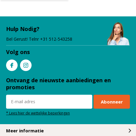
Hulp Nodig?
Bel Gerust! Telnr +31 512-543258
Volg ons
Ontvang de nieuwste aanbiedingen en
promoties
Abonneer
* Lees hier de wettelijke beperkingen
Meer informatie