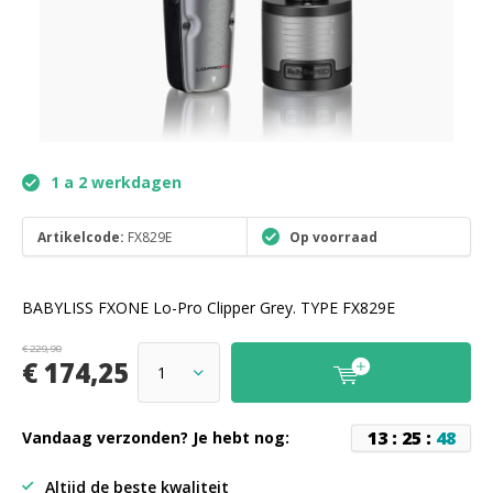
1 a 2 werkdagen
Artikelcode:
FX829E
Op voorraad
BABYLISS FXONE Lo-Pro Clipper Grey. TYPE FX829E
€ 229,90
€ 174,25
1
3
:
2
5
:
4
8
Vandaag verzonden? Je hebt nog:
Altijd de beste kwaliteit