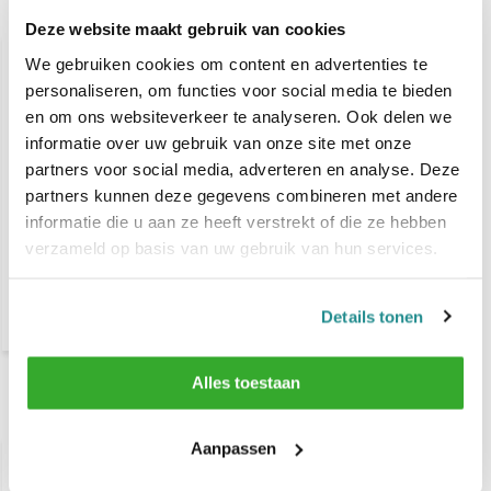
Gerelateerde producten
Deze website maakt gebruik van cookies
We gebruiken cookies om content en advertenties te
personaliseren, om functies voor social media te bieden
en om ons websiteverkeer te analyseren. Ook delen we
informatie over uw gebruik van onze site met onze
partners voor social media, adverteren en analyse. Deze
partners kunnen deze gegevens combineren met andere
informatie die u aan ze heeft verstrekt of die ze hebben
Babyliss Pro FXONE LO-
verzameld op basis van uw gebruik van hun services.
PROFX- Precisie Trimmer
Grey
€ 164,90
Details tonen
€ 193,60
Alles toestaan
Recent bekeken
Aanpassen
-24%
SALE