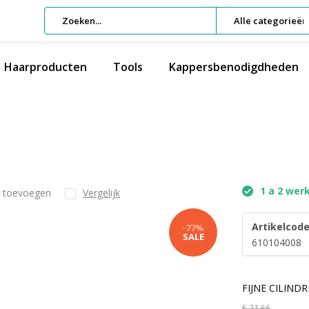
Alle categorieën
Haarproducten
Tools
Kappersbenodigdheden
1 a 2 wer
g toevoegen
Vergelijk
Artikelcode
-77%
SALE
610104008
FIJNE CILIND
€ 21,66