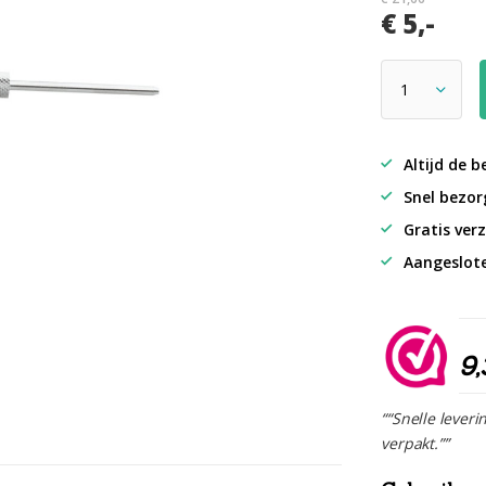
€ 5,-
Altijd de b
Snel bezorg
Gratis verz
Aangeslot
9,
““Snelle leveri
verpakt.””