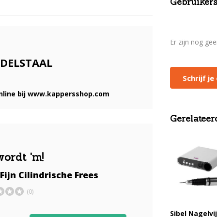
Gebruikers
Er zijn nog ge
 EDELSTAAL
Schrijf j
 online bij www.kappersshop.com
Gerelateer
wordt 'm!
 Fijn Cilindrische Frees
(0)
Sibel Nagelvij