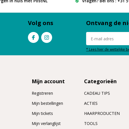
rgen in huis met PostNL
Vragen? Bel ons : +31 
Volg ons
Ontvang de ni
* Lees hier de wettelijke 
Mijn account
Categorieën
Registreren
CADEAU TIPS
n
Mijn bestellingen
ACTIES
Mijn tickets
HAARPRODUCTEN
Mijn verlanglijst
TOOLS