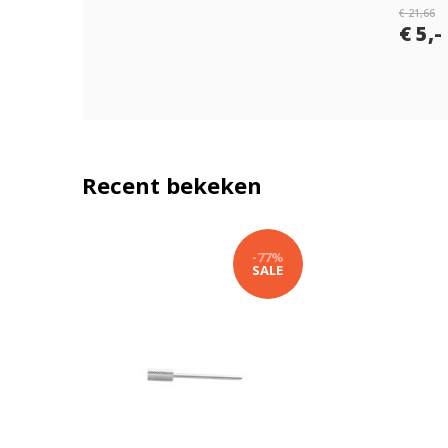
€ 21,66
€ 5,-
Recent bekeken
-77%
SALE