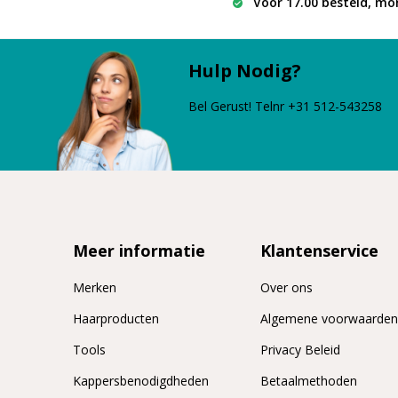
Vóór 17.00 besteld, mo
Hulp Nodig?
Bel Gerust! Telnr +31 512-543258
Meer informatie
Klantenservice
Merken
Over ons
Haarproducten
Algemene voorwaarde
Tools
Privacy Beleid
Kappersbenodigdheden
Betaalmethoden