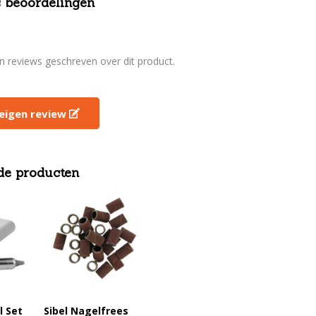
 beoordelingen
en reviews geschreven over dit product.
e eigen review
de producten
l Set
Sibel Nagelfrees