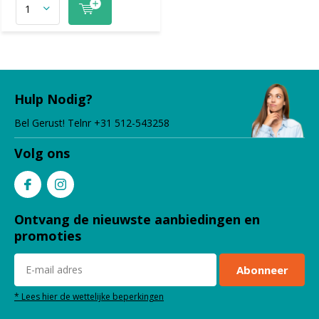
Hulp Nodig?
Bel Gerust! Telnr +31 512-543258
Volg ons
Ontvang de nieuwste aanbiedingen en
promoties
Abonneer
* Lees hier de wettelijke beperkingen