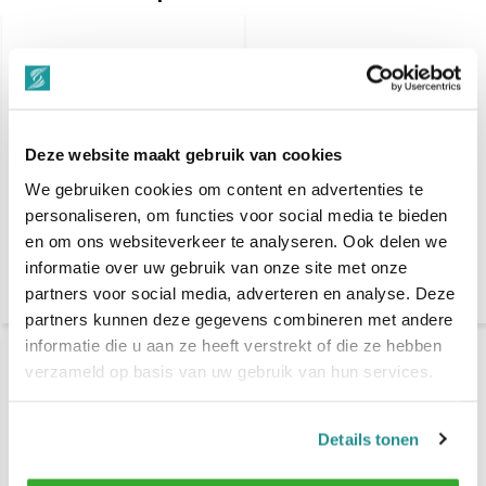
Deze website maakt gebruik van cookies
We gebruiken cookies om content en advertenties te
MARMARA BARBER Aqua
MARMARA BARBER Cream
personaliseren, om functies voor social media te bieden
Wax Royal 150ml
Wax 150ml
en om ons websiteverkeer te analyseren. Ook delen we
informatie over uw gebruik van onze site met onze
€ 5,99
€ 5,99
€ 7,50
€ 7,50
partners voor social media, adverteren en analyse. Deze
partners kunnen deze gegevens combineren met andere
informatie die u aan ze heeft verstrekt of die ze hebben
verzameld op basis van uw gebruik van hun services.
Details tonen