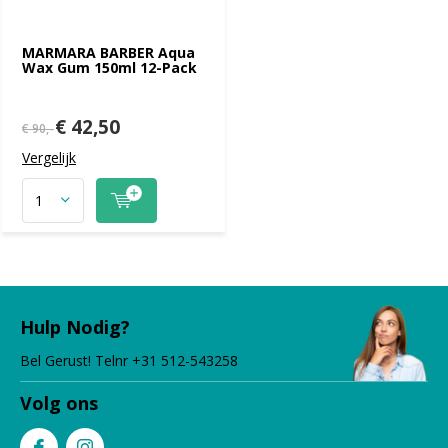
MARMARA BARBER Aqua
Wax Gum 150ml 12-Pack
€ 42,50
€ 90,-
Vergelijk
Hulp Nodig?
Bel Gerust! Telnr +31 512-543258
Volg ons