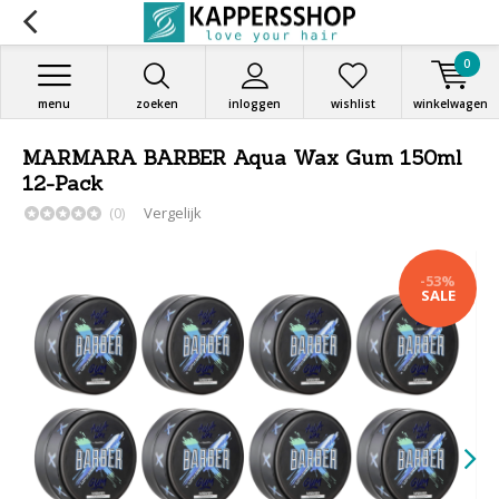
0
menu
zoeken
inloggen
wishlist
winkelwagen
MARMARA BARBER Aqua Wax Gum 150ml
12-Pack
(0)
Vergelijk
-53%
SALE