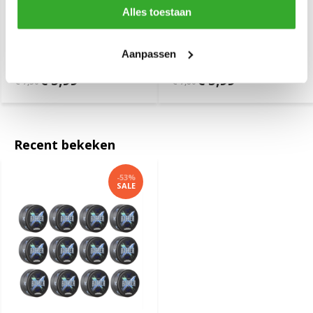
Alles toestaan
MARMARA BARBER Aqua
MARMARA BARBER
Wax Tampa Tobacco
Keratin Matte Wax 150ml
150ml
Aanpassen
€ 5,99
€ 5,99
€ 7,50
€ 7,80
Recent bekeken
-53%
SALE