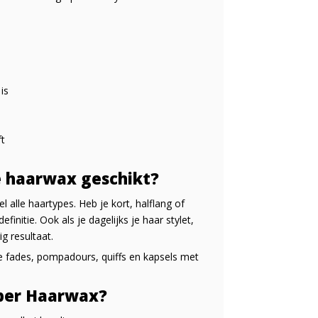
is
ft
e haarwax geschikt?
 alle haartypes. Heb je kort, halflang of
initie. Ook als je dagelijks je haar stylet,
g resultaat.
e fades, pompadours, quiffs en kapsels met
ber Haarwax?