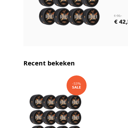
€ 90,-
€ 42
Recent bekeken
-53%
SALE