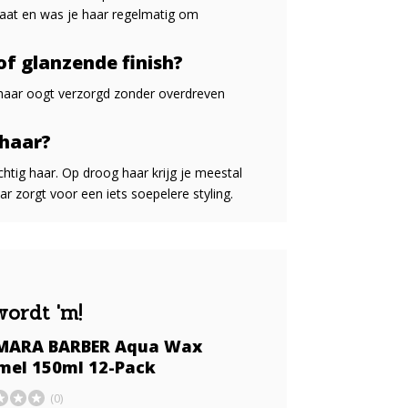
taat en was je haar regelmatig om
f glanzende finish?
 haar oogt verzorgd zonder overdreven
 haar?
htig haar. Op droog haar krijg je meestal
ar zorgt voor een iets soepelere styling.
wordt 'm!
ARA BARBER Aqua Wax
mel 150ml 12-Pack
(0)