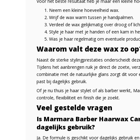
Voor het beste resultaat heb je maar een kleine ho
Neem een kleine hoeveelheid wax.
Wrijf de wax warm tussen je handpalmen.
Verdeel de wax gelijkmatig over droog of lich
Style je haar met je handen of een kam in h
Was je haar regelmatig om eventuele product
Waarom valt deze wax zo op
Naast de sterke stylingprestaties onderscheidt de
Tijdens het aanbrengen ruik je direct de zoete, verz
combinatie met de natuurlijke glans zorgt dit voor e
past bij dagelijks gebruik.
Of je nu thuis je haar stylet of als barber werkt,
controle, flexibiliteit en finish die je zoekt.
Veel gestelde vragen
Is Marmara Barber Haarwax Car
dagelijks gebruik?
Ja. De formule is geschikt voor dagelijks gebruik e