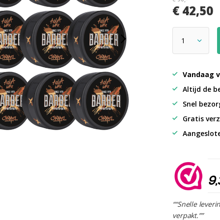
€ 42,50
Vandaag v
Altijd de b
Snel bezorg
Gratis verz
Aangeslot
9,
““Snelle leveri
verpakt.””