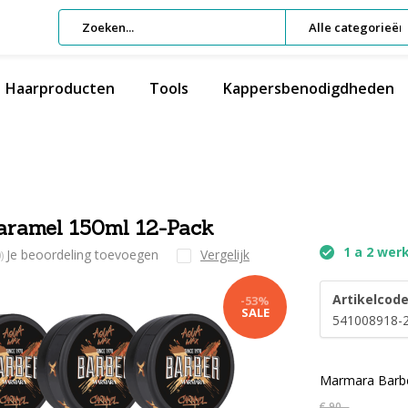
Alle categorieën
Haarproducten
Tools
Kappersbenodigdheden
amel 150ml 12-Pack
1 a 2 wer
Je beoordeling toevoegen
Vergelijk
)
Artikelcode
-53%
SALE
541008918-
Marmara Barbe
€ 90,-