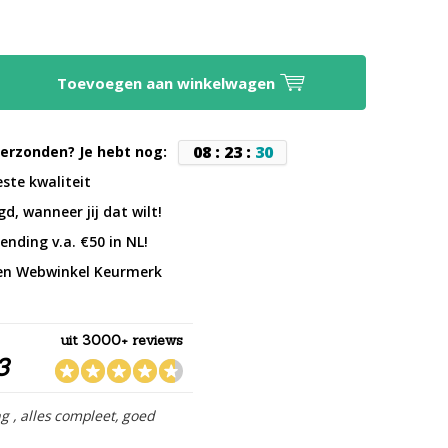
Toevoegen aan winkelwagen
0
8
:
2
3
:
3
0
erzonden? Je hebt nog:
este kwaliteit
d, wanneer jij dat wilt!
ending v.a. €50 in NL!
en Webwinkel Keurmerk
uit 3000+ reviews
3
ng , alles compleet, goed