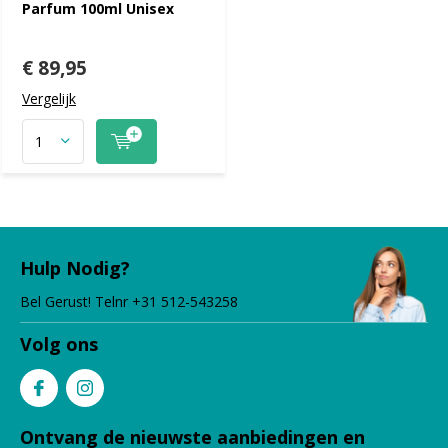
Parfum 100ml Unisex
€ 89,95
Vergelijk
Hulp Nodig?
Bel Gerust! Telnr +31 512-543258
Volg ons
Ontvang de nieuwste aanbiedingen en