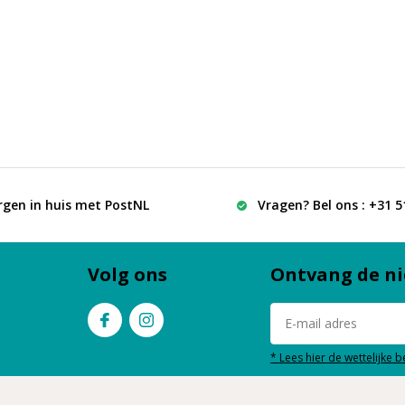
rgen in huis met PostNL
Vragen? Bel ons : +31 
Volg ons
Ontvang de ni
* Lees hier de wettelijke 