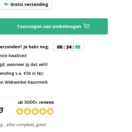
Gratis verzending
Toevoegen aan winkelwagen
0
0
:
2
4
:
0
4
erzonden? Je hebt nog:
este kwaliteit
d, wanneer jij dat wilt!
ending v.a. €50 in NL!
en Webwinkel Keurmerk
uit 3000+ reviews
3
ng , alles compleet, goed