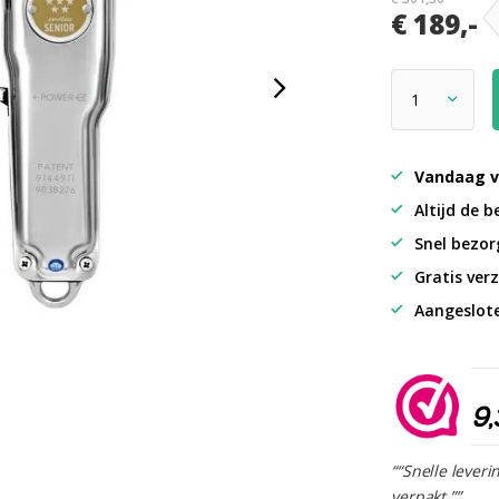
€ 189,-
Vandaag v
Altijd de b
Snel bezorg
Gratis verz
Aangeslot
9,
““Snelle leveri
verpakt.””