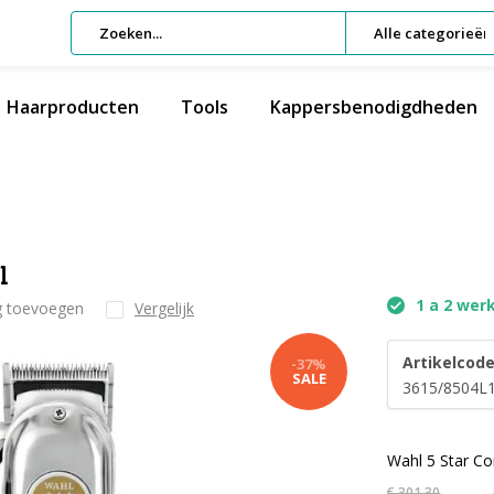
Alle categorieën
Haarproducten
Tools
Kappersbenodigdheden
l
1 a 2 wer
g toevoegen
Vergelijk
Artikelcode
-37%
SALE
3615/8504L
Wahl 5 Star Co
€ 301,30