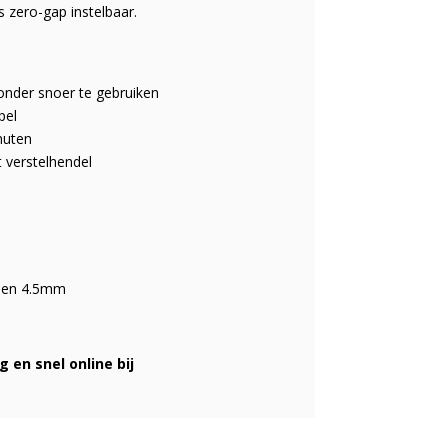
 zero-gap instelbaar.
onder snoer te gebruiken
pel
nuten
t verstelhendel
 en 4.5mm
g en snel online bij