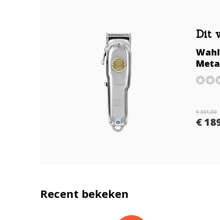
Dit 
Wahl 
Meta
€ 301,30
€ 189
Recent bekeken