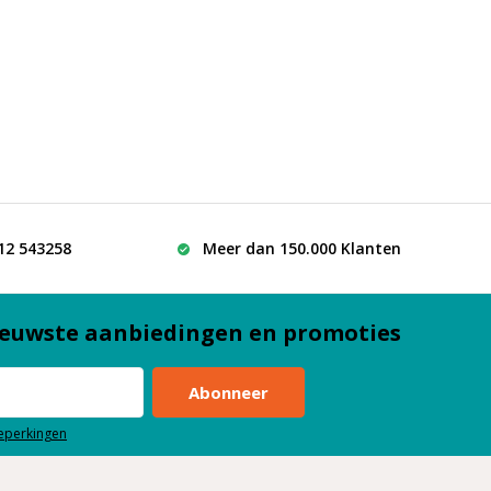
512 543258
Meer dan 150.000 Klanten
euwste aanbiedingen en promoties
Abonneer
beperkingen