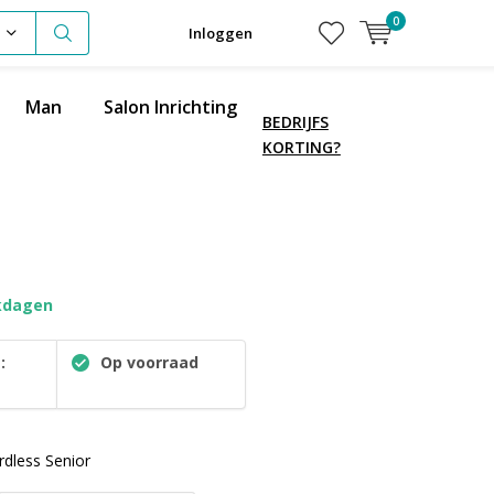
0
Inloggen
Man
Salon Inrichting
BEDRIJFS
KORTING?
kdagen
:
Op voorraad
1
rdless Senior