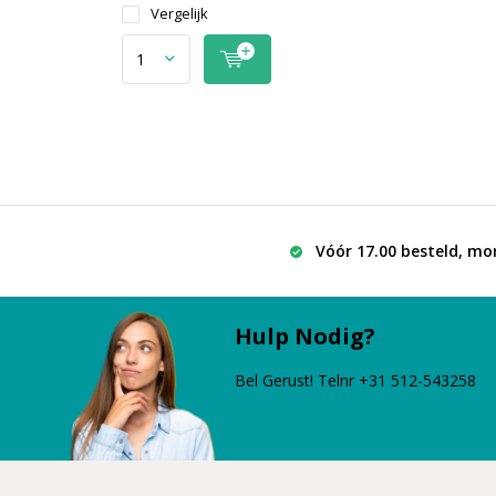
Vergelijk
Vóór 17.00 besteld, mo
Hulp Nodig?
Bel Gerust! Telnr +31 512-543258