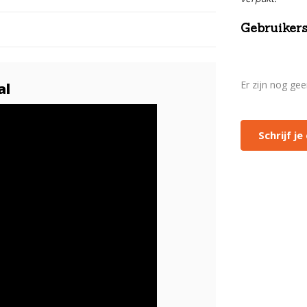
Gebruikers
Er zijn nog ge
al
Schrijf j