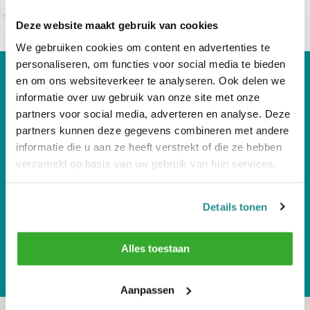
Deze website maakt gebruik van cookies
We gebruiken cookies om content en advertenties te
personaliseren, om functies voor social media te bieden
Hulp Nodig?
en om ons websiteverkeer te analyseren. Ook delen we
informatie over uw gebruik van onze site met onze
Bel Gerust! Telnr +31 512-543258
partners voor social media, adverteren en analyse. Deze
partners kunnen deze gegevens combineren met andere
Volg ons
informatie die u aan ze heeft verstrekt of die ze hebben
verzameld op basis van uw gebruik van hun services.
Ontvang de nieuwste aanbiedingen en
Details tonen
promoties
Abonneer
Alles toestaan
* Lees hier de wettelijke beperkingen
Aanpassen