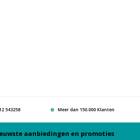
512 543258
Meer dan 150.000 Klanten
euwste aanbiedingen en promoties