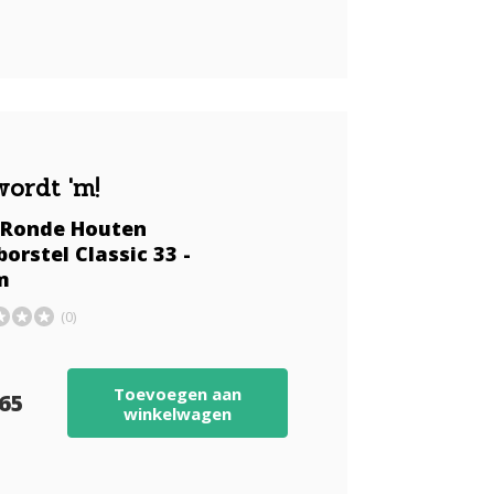
wordt 'm!
l Ronde Houten
orstel Classic 33 -
m
(0)
Toevoegen aan
,65
winkelwagen