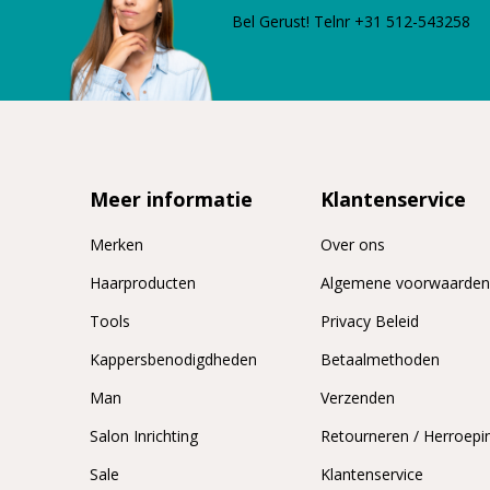
Bel Gerust! Telnr +31 512-543258
Meer informatie
Klantenservice
Merken
Over ons
Haarproducten
Algemene voorwaarde
Tools
Privacy Beleid
Kappersbenodigdheden
Betaalmethoden
Man
Verzenden
Salon Inrichting
Retourneren / Herroepi
Sale
Klantenservice