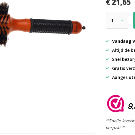
€ 21,65
Vandaag v
Altijd de b
Snel bezorg
Gratis verz
Aangeslot
9,
““Snelle leveri
verpakt.””