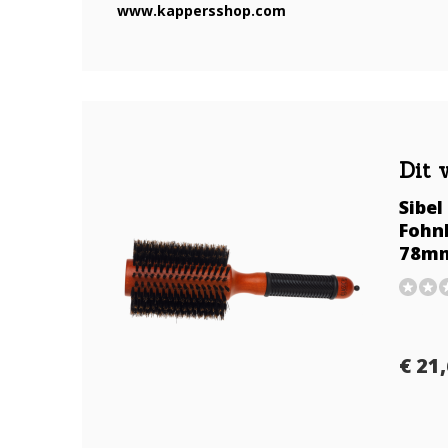
www.kappersshop.com
Dit 
Sibe
Fohnb
78m
€ 21