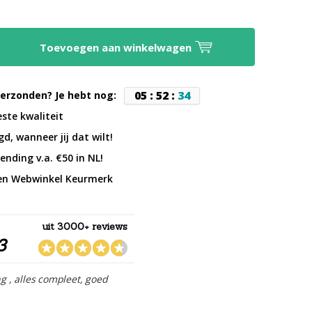
Toevoegen aan winkelwagen
0
5
:
5
2
:
3
4
erzonden? Je hebt nog:
este kwaliteit
d, wanneer jij dat wilt!
ending v.a. €50 in NL!
en Webwinkel Keurmerk
uit 3000+ reviews
3
ng , alles compleet, goed