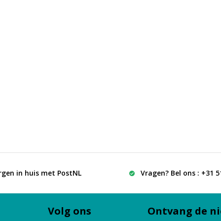
rgen in huis met PostNL
Vragen? Bel ons : +31 
Volg ons
Ontvang de ni