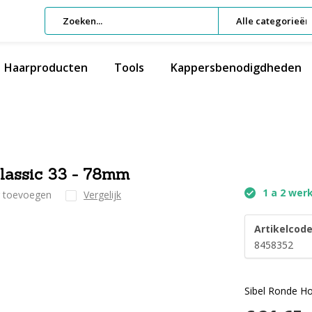
Alle categorieën
Haarproducten
Tools
Kappersbenodigdheden
Classic 33 - 78mm
1 a 2 wer
g toevoegen
Vergelijk
Artikelcode
8458352
Sibel Ronde Ho