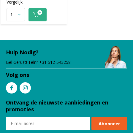
Vergelijk
Hulp Nodig?
Bel Gerust! Telnr +31 512-543258
Volg ons
Ontvang de nieuwste aanbiedingen en
promoties
Abonneer