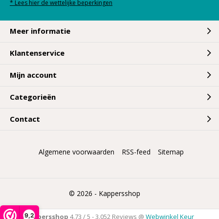
* Lees hier de wettelijke beperkingen
Meer informatie
Klantenservice
Mijn account
Categorieën
Contact
Algemene voorwaarden
RSS-feed
Sitemap
© 2026 -
Kappersshop
9,2
Kappersshop
4,73
/
5
-
3.052
Reviews @
Webwinkel Keur