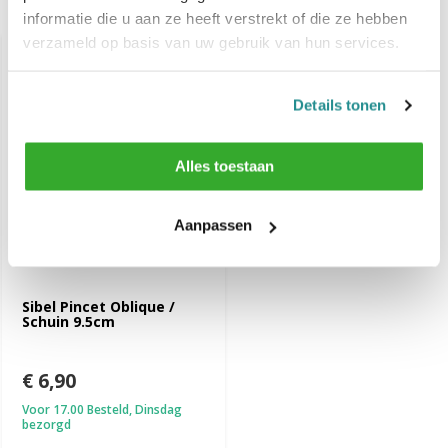
Recent bekeken
informatie die u aan ze heeft verstrekt of die ze hebben
verzameld op basis van uw gebruik van hun services.
Details tonen
Alles toestaan
Aanpassen
Sibel Pincet Oblique /
Schuin 9.5cm
€ 6,90
Voor 17.00 Besteld, Dinsdag
bezorgd