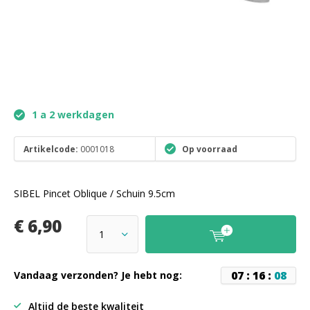
1 a 2 werkdagen
Artikelcode:
0001018
Op voorraad
SIBEL Pincet Oblique / Schuin 9.5cm
€ 6,90
0
7
:
1
6
:
0
8
Vandaag verzonden? Je hebt nog:
Altijd de beste kwaliteit