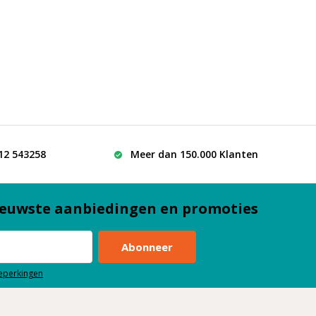
512 543258
Meer dan 150.000 Klanten
euwste aanbiedingen en promoties
Abonneer
beperkingen