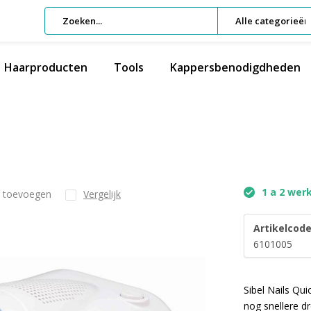
Alle categorieën
Haarproducten
Tools
Kappersbenodigdheden
1 a 2 wer
g toevoegen
Vergelijk
Artikelcode
6101005
Sibel Nails Qu
nog snellere d