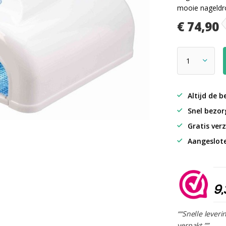
mooie nageldro
€ 74,90
Altijd de b
Snel bezorg
Gratis verz
Aangeslot
9,
““Snelle leveri
verpakt.””