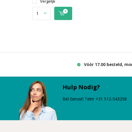
Vergelijk
Vóór 17.00 besteld, mo
Hulp Nodig?
Bel Gerust! Telnr +31 512-543258