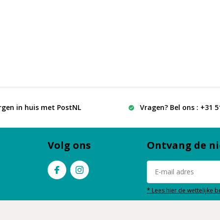
rgen in huis met PostNL
Vragen? Bel ons : +31 
Volg ons
Ontvang de ni
* Lees hier de wettelijke 