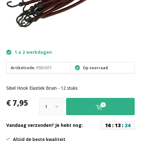
1 a 2 werkdagen
Artikelcode:
P001671
Op voorraad
Sibel Hook Elastiek Bruin - 12 stuks
€ 7,95
1
6
:
1
3
:
2
4
Vandaag verzonden? Je hebt nog:
Altijd de beste kwaliteit