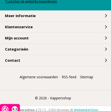
* Lees hier de wettelijke beperkingen
Meer informatie
Klantenservice
Mijn account
Categorieën
Contact
Algemene voorwaarden
RSS-feed
Sitemap
© 2026 -
Kappersshop
9,2
Kappersshop
4,73
/
5
-
3.052
Reviews @
Webwinkel Keur