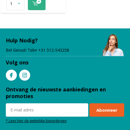
Hulp Nodig?
Bel Gerust! Telnr +31 512-543258
Volg ons
Ontvang de nieuwste aanbiedingen en
promoties
Abonneer
* Lees hier de wettelijke beperkingen