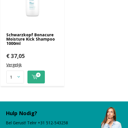
Schwarzkopf Bonacure
Moisture Kick Shampoo
1000ml
€ 37,05
Vergelijk
Hulp Nodig?
Bel Gerust! Telnr +31 512-543258