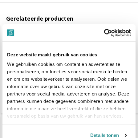
Gerelateerde producten
Deze website maakt gebruik van cookies
We gebruiken cookies om content en advertenties te
personaliseren, om functies voor social media te bieden
en om ons websiteverkeer te analyseren. Ook delen we
Schwarzkopf Bonacure
Schwarzkopf Bonacure
Moisture Kick Shampoo
Moisture Kick
informatie over uw gebruik van onze site met onze
500ml
Conditioner 1000ml
partners voor social media, adverteren en analyse. Deze
partners kunnen deze gegevens combineren met andere
€ 19,75
€ 45,75
informatie die u aan ze heeft verstrekt of die ze hebben
verzameld op basis van uw gebruik van hun services.
Details tonen