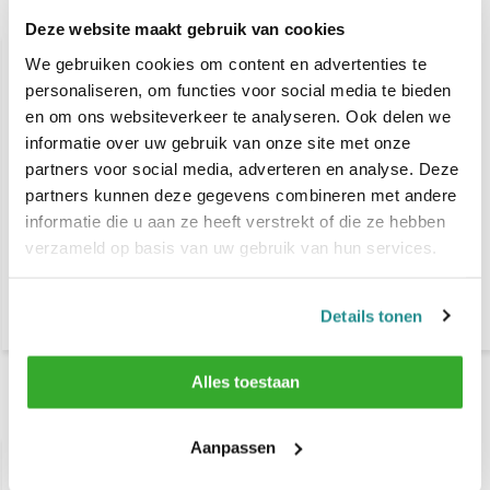
Gerelateerde producten
Deze website maakt gebruik van cookies
We gebruiken cookies om content en advertenties te
personaliseren, om functies voor social media te bieden
en om ons websiteverkeer te analyseren. Ook delen we
informatie over uw gebruik van onze site met onze
partners voor social media, adverteren en analyse. Deze
partners kunnen deze gegevens combineren met andere
informatie die u aan ze heeft verstrekt of die ze hebben
Mirplay Barberchair Bart
Mirplay Barberchair Hugo
verzameld op basis van uw gebruik van hun services.
€ 788,99
€ 959,-
Details tonen
€ 1.142,25
€ 1.276,55
Alles toestaan
Recent bekeken
Aanpassen
-25%
SALE