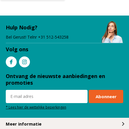
Hulp Nodig?
Bel Gerust! Telnr +31 512-543258
Volg ons
Ontvang de nieuwste aanbiedingen en
promoties
Abonneer
* Lees hier de wettelijke beperkingen
Meer informatie