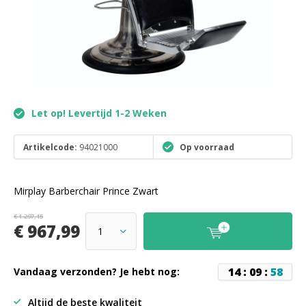
Let op! Levertijd 1-2 Weken
Artikelcode:
94021000
Op voorraad
Mirplay Barberchair Prince Zwart
€ 1.297,15
€ 967,99
1
4
:
0
9
:
5
8
Vandaag verzonden? Je hebt nog:
Altijd de beste kwaliteit