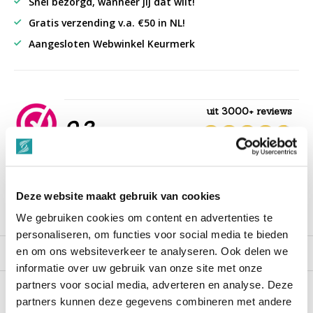
Snel bezorgd, wanneer jij dat wilt!
Gratis verzending v.a. €50 in NL!
Aangesloten Webwinkel Keurmerk
uit 3000+ reviews
9,3
““Snelle levering , alles compleet, goed verpakt.””
Deze website maakt gebruik van cookies
Productomschrijving
We gebruiken cookies om content en advertenties te
personaliseren, om functies voor social media te bieden
en om ons websiteverkeer te analyseren. Ook delen we
Reviews
informatie over uw gebruik van onze site met onze
partners voor social media, adverteren en analyse. Deze
partners kunnen deze gegevens combineren met andere
Recent bekeken