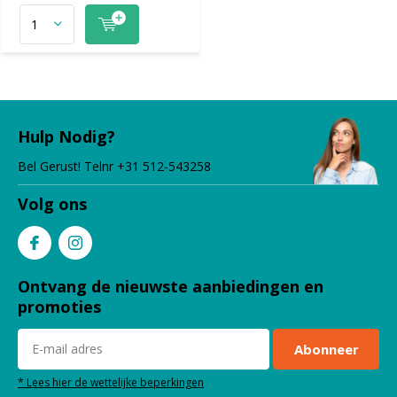
Hulp Nodig?
Bel Gerust! Telnr +31 512-543258
Volg ons
Ontvang de nieuwste aanbiedingen en
promoties
Abonneer
* Lees hier de wettelijke beperkingen