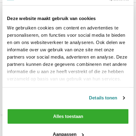
Gerelateerde producten
Deze website maakt gebruik van cookies
We gebruiken cookies om content en advertenties te
personaliseren, om functies voor social media te bieden
en om ons websiteverkeer te analyseren. Ook delen we
informatie over uw gebruik van onze site met onze
partners voor social media, adverteren en analyse. Deze
partners kunnen deze gegevens combineren met andere
informatie die u aan ze heeft verstrekt of die ze hebben
verzameld op basis van uw gebruik van hun services.
L'Oréal Professionnel
Serioxyl Advanced
Denser hair serum voor
dunner wordend haar
90ml
Details tonen
€ 42,45
Alles toestaan
Recent bekeken
Aanpassen