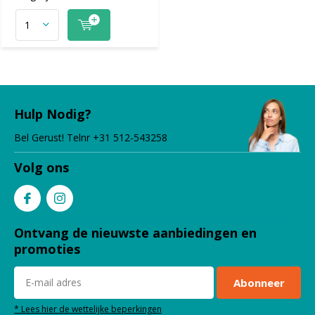
Hulp Nodig?
Bel Gerust! Telnr +31 512-543258
Volg ons
Ontvang de nieuwste aanbiedingen en
promoties
Abonneer
* Lees hier de wettelijke beperkingen