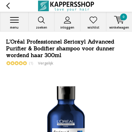
0
menu
zoeken
inloggen
wishlist
winkelwagen
L'Oréal Professionnel Serioxyl Advanced
Purifier & Bodifier shampoo voor dunner
wordend haar 300ml
(1)
Vergelijk