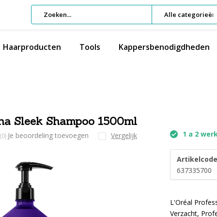
Alle categorieën
Haarproducten
Tools
Kappersbenodigdheden
lpha Sleek Shampoo 1500ml
1 a 2 wer
Je beoordeling toevoegen
Vergelijk
(0)
Artikelcode
637335700
L'Oréal Profes
Verzacht, Prof