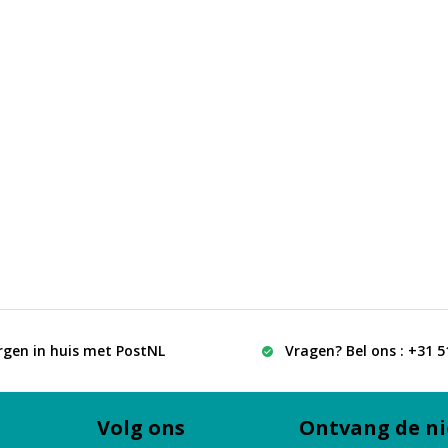
rgen in huis met PostNL
Vragen? Bel ons : +31 
Volg ons
Ontvang de ni