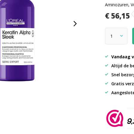
Aminozuren, Vo
€ 56,15
Vandaag v
Altijd de b
Snel bezorg
Gratis verz
Aangeslot
9,