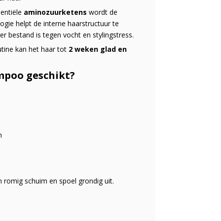
entiële
aminozuurketens
wordt de
gie helpt de interne haarstructuur te
r bestand is tegen vocht en stylingstress.
utine kan het haar tot
2 weken glad en
mpoo geschikt?
n
 romig schuim en spoel grondig uit.