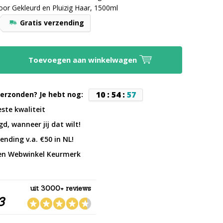
or Gekleurd en Pluizig Haar, 1500ml
Gratis verzending
Toevoegen aan winkelwagen
1
0
:
5
4
:
5
6
erzonden? Je hebt nog:
este kwaliteit
d, wanneer jij dat wilt!
ending v.a. €50 in NL!
en Webwinkel Keurmerk
uit 3000+ reviews
3