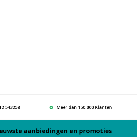
512 543258
Meer dan 150.000 Klanten
euwste aanbiedingen en promoties