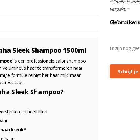
““Snelle leveri
verpakt.””
Gebruikers
Er zijn nog ge
Alpha Sleek Shampoo 1500ml
hampoo
is een professionele salonshampoo
 en volumineus haar te transformeren naar
Schrijf j
mige formule reinigt het haar mild maar
ad resultaat.
pha Sleek Shampoo?
versterken en herstellen
baar
 haarbreuk
*
ar haar