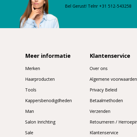
Bel Gerust! Telnr +31 512-543258
Meer informatie
Klantenservice
Merken
Over ons
Haarproducten
Algemene voorwaarde
Tools
Privacy Beleid
Kappersbenodigdheden
Betaalmethoden
Man
Verzenden
Salon Inrichting
Retourneren / Herroepi
Sale
Klantenservice