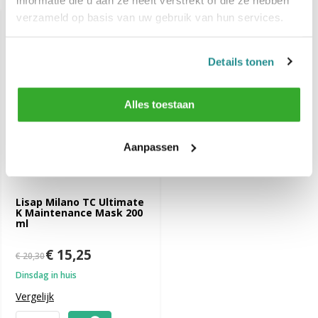
verzameld op basis van uw gebruik van hun services.
-25%
SALE
Details tonen
Alles toestaan
Aanpassen
Lisap Milano TC Ultimate
K Maintenance Mask 200
ml
€ 15,25
€ 20,30
Dinsdag in huis
Vergelijk