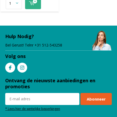
Hulp Nodig?
Bel Gerust! Telnr +31 512-543258
Volg ons
Ontvang de nieuwste aanbiedingen en
promoties
Abonneer
* Lees hier de wettelijke beperkingen