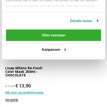
verzameld op basis van uw gebruik van hun services.
-23%
SALE
Details tonen
Alles toestaan
Aanpassen
Lisap Milano Re.Fresh
Color Mask 250ml -
CHOCOLATE
€ 13,90
€ 17,95
Klik voor verzendinformatie
Vergelijk