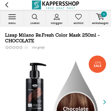
0
menu
zoeken
inloggen
wishlist
winkelwagen
Lisap Milano Re.Fresh Color Mask 250ml -
CHOCOLATE
(0)
Vergelijk
-23%
SALE