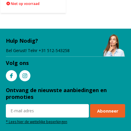
Niet op voorraad
Hulp Nodig?
Bel Gerust! Telnr +31 512-543258
Volg ons
Ontvang de nieuwste aanbiedingen en
promoties
Abonneer
* Lees hier de wettelijke beperkingen