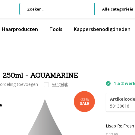
Alle categorieën
Haarproducten
Tools
Kappersbenodigdheden
ask 250ml - AQUAMARINE
1 a 2 wer
oordeling toevoegen
Vergelijk
Artikelcode
-23%
SALE
50130016
Lisap Re.Fres
€ 17,95