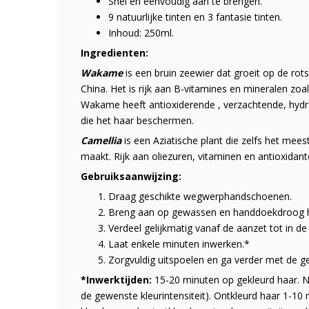
Snel en eenvoudig aan te brengen.
9 natuurlijke tinten en 3 fantasie tinten.
Inhoud: 250ml.
Ingredienten:
Wakame
is een bruin zeewier dat groeit op de ro
China. Het is rijk aan B-vitamines en mineralen zoal
Wakame heeft antioxiderende , verzachtende, hydr
die het haar beschermen.
Camellia
is een Aziatische plant die zelfs het mees
maakt. Rijk aan oliezuren, vitaminen en antioxidant
Gebruiksaanwijzing:
Draag geschikte wegwerphandschoenen.
Breng aan op gewassen en handdoekdroog h
Verdeel gelijkmatig vanaf de aanzet tot in de
Laat enkele minuten inwerken.*
Zorgvuldig uitspoelen en ga verder met de ge
*Inwerktijden:
15-20 minuten op gekleurd haar. Na
de gewenste kleurintensiteit). Ontkleurd haar 1-10 