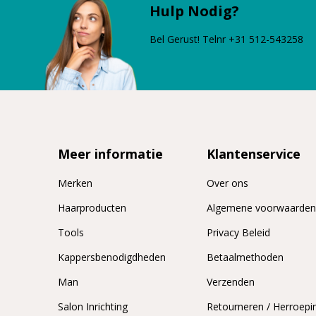
Hulp Nodig?
Bel Gerust! Telnr +31 512-543258
Meer informatie
Klantenservice
Merken
Over ons
Haarproducten
Algemene voorwaarde
Tools
Privacy Beleid
Kappersbenodigdheden
Betaalmethoden
Man
Verzenden
Salon Inrichting
Retourneren / Herroepi