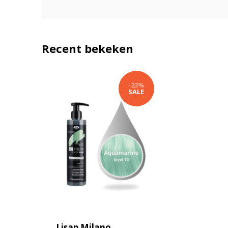
Recent bekeken
-23%
SALE
Lisap Milano