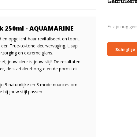
Gebruikers
Er zijn nog ge
ask 250ml - AQUAMARINE
 en opgelicht haar revitaliseert en toont.
t een True-to-tone kleurvervaging. Lisap
Schrijf j
rzorging en extreme glans.
ef; jouw kleur is jouw stijl! De resultaten
er, de startkleurhoogte en de porositeit
zijn 9 natuurlijke en 3 mode nuances om
 bij jouw stijl passen.