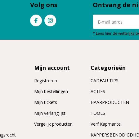
Volg ons
Ontvang de ni
* Lees hier de wettelijke 
Mijn account
Categorieën
Registreren
CADEAU TIPS
n
Mijn bestellingen
ACTIES
Mijn tickets
HAARPRODUCTEN
Mijn verlanglijst
TOOLS
Vergelijk producten
Verf Kapmantel
ngsrecht
KAPPERSBENODIGDH