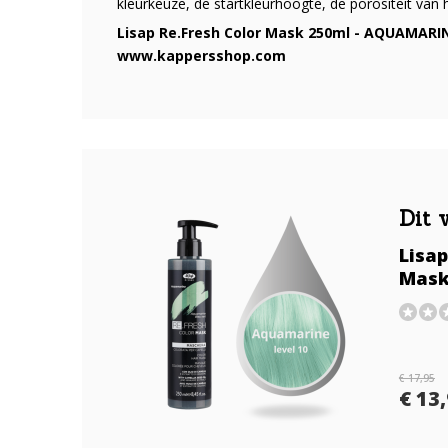
kleurkeuze, de startkleurhoogte, de porositeit van 
Lisap Re.Fresh Color Mask 250ml - AQUAMARINE 
www.kappersshop.com
Dit 
Lisap
Mask
€ 17,95
€ 13