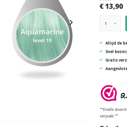
€ 13,90
Altijd de b
Snel bezorg
Gratis verz
Aangeslot
9,
““Snelle leveri
verpakt.””