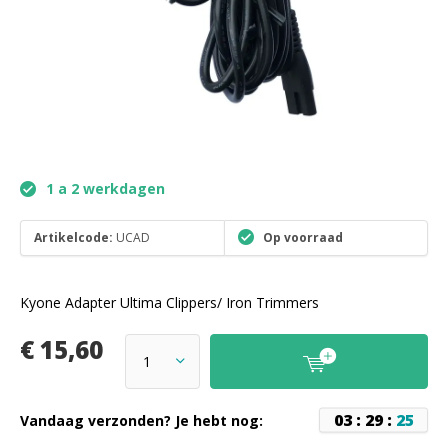
1 a 2 werkdagen
Artikelcode:
UCAD
Op voorraad
Kyone Adapter Ultima Clippers/ Iron Trimmers
€ 15,60
0
3
:
2
9
:
2
5
Vandaag verzonden? Je hebt nog: