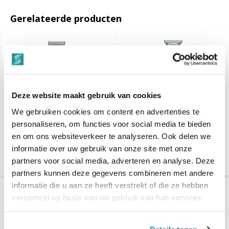
Gerelateerde producten
Deze website maakt gebruik van cookies
We gebruiken cookies om content en advertenties te
Kyone ULTIMA IRON
Kyone Ultima Iron Zero
personaliseren, om functies voor social media te bieden
TAPER - PRO TONDEUSE
Trimmer
en om ons websiteverkeer te analyseren. Ook delen we
informatie over uw gebruik van onze site met onze
€ 157,15
€ 108,75
partners voor social media, adverteren en analyse. Deze
partners kunnen deze gegevens combineren met andere
informatie die u aan ze heeft verstrekt of die ze hebben
verzameld op basis van uw gebruik van hun services.