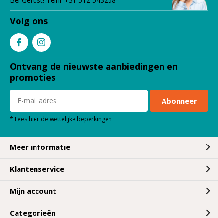
Bel Gerust! Telnr +31 512-543258
Volg ons
Ontvang de nieuwste aanbiedingen en
promoties
Abonneer
* Lees hier de wettelijke beperkingen
Meer informatie
Klantenservice
Mijn account
Categorieën