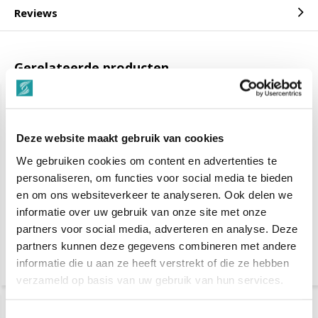
Reviews
Gerelateerde producten
Deze website maakt gebruik van cookies
We gebruiken cookies om content en advertenties te
personaliseren, om functies voor social media te bieden
en om ons websiteverkeer te analyseren. Ook delen we
KIS KeraMen HardHold
KIS KeraMen Hair & Skin
informatie over uw gebruik van onze site met onze
PowerGel 250ml
Shaving Shampoo 250ml
partners voor social media, adverteren en analyse. Deze
partners kunnen deze gegevens combineren met andere
€ 13,-
€ 13,-
informatie die u aan ze heeft verstrekt of die ze hebben
verzameld op basis van uw gebruik van hun services.