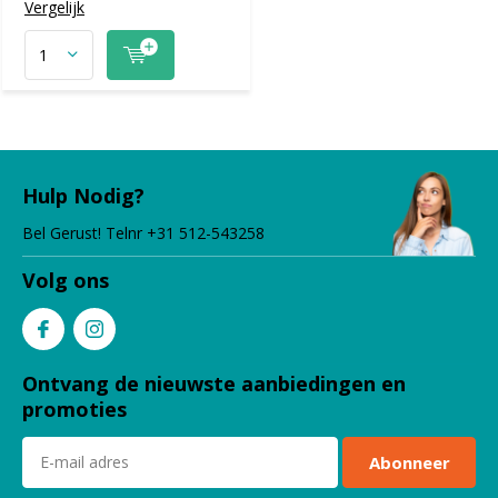
Vergelijk
Hulp Nodig?
Bel Gerust! Telnr +31 512-543258
Volg ons
Ontvang de nieuwste aanbiedingen en
promoties
Abonneer