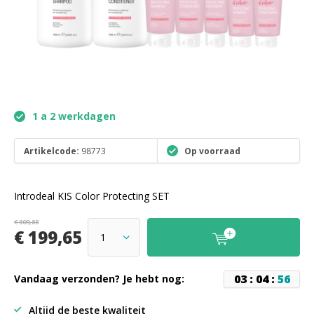
1 a 2 werkdagen
Artikelcode:
98773
Op voorraad
Introdeal KIS Color Protecting SET
€ 309,88
€ 199,65
0
3
:
0
4
:
5
6
Vandaag verzonden? Je hebt nog:
Altijd de beste kwaliteit