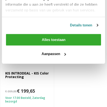
Recent bekeken
informatie die u aan ze heeft verstrekt of die ze hebben
verzameld op basis van uw gebruik van hun services.
-36%
SALE
Details tonen
Alles toestaan
Aanpassen
KIS INTRODEAL - KIS Color
Protecting
€ 199,65
€ 309,88
Voor 17.00 Besteld, Zaterdag
bezorgd