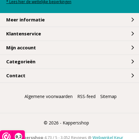
* Lees hier de wettelijke beperkingen
Meer informatie
Klantenservice
Mijn account
Categorieën
Contact
Algemene voorwaarden
RSS-feed
Sitemap
© 2026 -
Kappersshop
9,2
Kappersshop
4,73
/
5
-
3.052
Reviews @
Webwinkel Keur