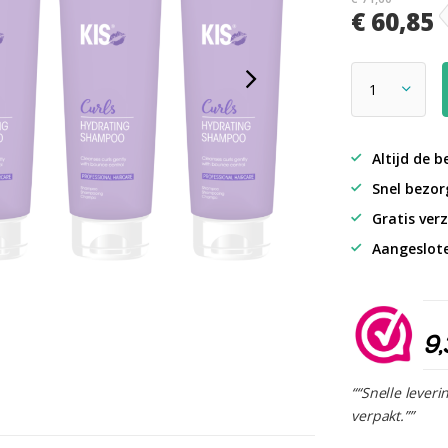
€ 60,85
Altijd de b
Snel bezorg
Gratis verz
Aangeslot
9,
““Snelle leveri
verpakt.””