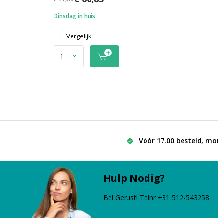
Dinsdag in huis
Vergelijk
Vóór 17.00 besteld, mo
Hulp Nodig?
Bel Gerust! Telnr +31 512-543258