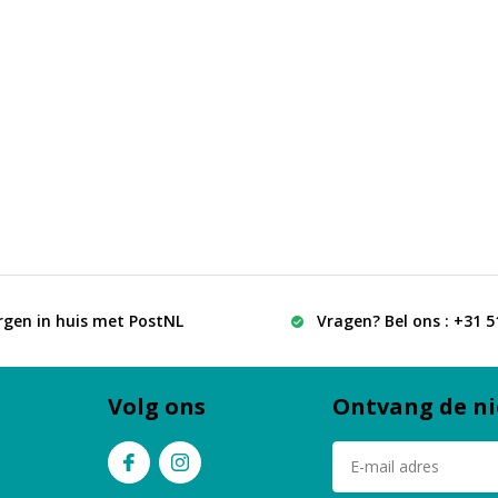
rgen in huis met PostNL
Vragen? Bel ons : +31 
Volg ons
Ontvang de ni