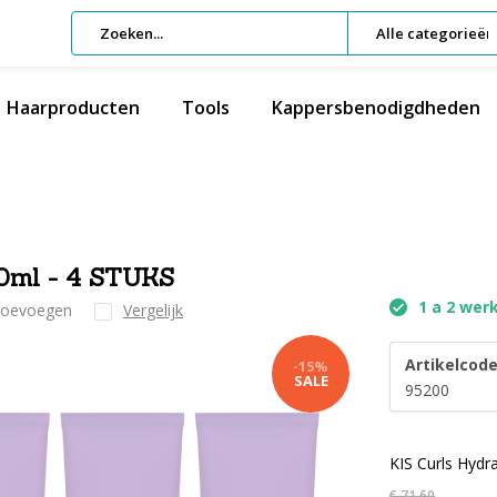
Alle categorieën
Haarproducten
Tools
Kappersbenodigdheden
0ml - 4 STUKS
1 a 2 wer
 toevoegen
Vergelijk
Artikelcode
-15%
SALE
95200
KIS Curls Hyd
€ 71,60