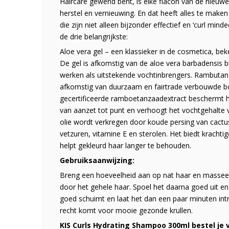
Haircare gewend bent, is elke flacon van de nieuwe
herstel en vernieuwing. En dat heeft alles te make
die zijn niet alleen bijzonder effectief en ‘curl mi
de drie belangrijkste:
Aloe vera gel – een klassieker in de cosmetica, b
De gel is afkomstig van de aloe vera barbadensis b
werken als uitstekende vochtinbrengers. Rambutan –
afkomstig van duurzaam en fairtrade verbouwde bo
gecertificeerde ramboetanzaadextract beschermt het
van aanzet tot punt en verhoogt het vochtgehalte v
olie wordt verkregen door koude persing van cactusv
vetzuren, vitamine E en sterolen. Het biedt kracht
helpt gekleurd haar langer te behouden.
Gebruiksaanwijzing:
Breng een hoeveelheid aan op nat haar en masse
door het gehele haar. Spoel het daarna goed uit e
goed schuimt en laat het dan een paar minuten int
recht komt voor mooie gezonde krullen.
KIS Curls Hydrating Shampoo 300ml bestel je vo