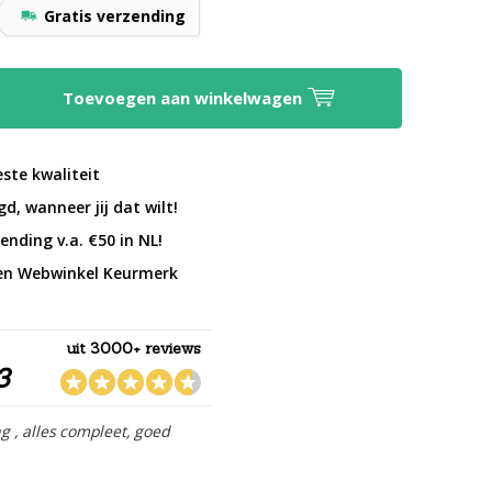
Gratis verzending
Toevoegen aan winkelwagen
este kwaliteit
d, wanneer jij dat wilt!
ending v.a. €50 in NL!
en Webwinkel Keurmerk
uit 3000+ reviews
3
ng , alles compleet, goed