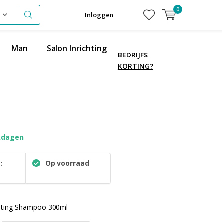
0
Inloggen
Man
Salon Inrichting
BEDRIJFS
KORTING?
kdagen
:
Op voorraad
rating Shampoo 300ml