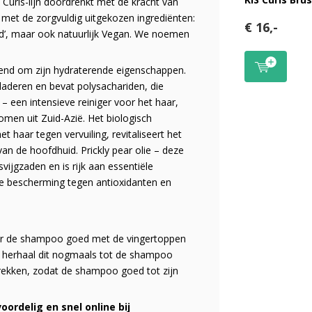
 Curls-lijn doordrenkt met de kracht van
n met de zorgvuldig uitgekozen ingrediënten:
€ 16,-
nded’, maar ook natuurlijk Vegan. We noemen
ekend om zijn hydraterende eigenschappen.
laderen en bevat polysachariden, die
 een intensieve reiniger voor het haar,
men uit Zuid-Azië. Het biologisch
 haar tegen vervuiling, revitaliseert het
an de hoofdhuid. Prickly pear olie – deze
ijgzaden en is rijk aan essentiële
ige bescherming tegen antioxidanten en
er de shampoo goed met de vingertoppen
n herhaal dit nogmaals tot de shampoo
rekken, zodat de shampoo goed tot zijn
ordelig en snel online bij