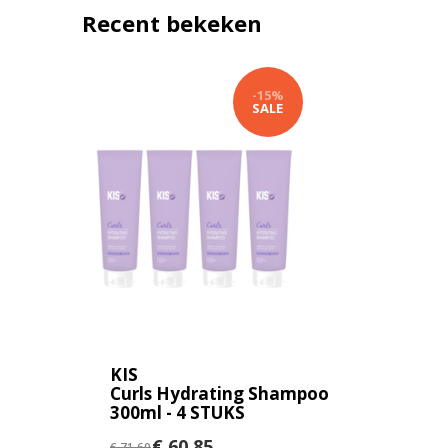
Recent bekeken
-15%
SALE
KIS
Curls Hydrating Shampoo
300ml - 4 STUKS
€ 60,85
€ 71,60