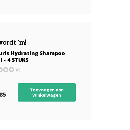
wordt 'm!
Curls Hydrating Shampoo
 - 4 STUKS
(0)
Toevoegen aan
,85
winkelwagen