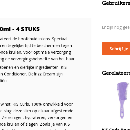
Gebruikers
Er zijn nog ge
0ml - 4 STUKS
rateert de hoofdhuid intens. Speciaal
 en tegelijkertijd te beschermen tegen
Schrijf j
onde krullen. Voor optimale verzorging
ng de verzorgingsbehoefte van het haar.
rabenen en dierlijke ingrediënten. KIS
Gerelateer
n Conditioner, Defrizz Cream zijn
liën.
nwinst: KIS Curls, 100% ontwikkeld voor
chte slag: deze slim op elkaar afgestemde
 Ze reinigen, hydrateren, verzorgen en
de krullen of slagen. Zoals je van KIS
KIS Curls Bru