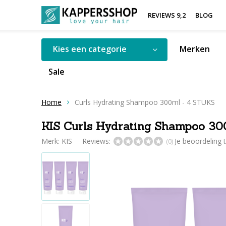
REVIEWS 9,2
BLOG
Kies een categorie
Merken
Sale
Home
Curls Hydrating Shampoo 300ml - 4 STUKS
KIS Curls Hydrating Shampoo 30
Merk:
KIS
Reviews:
Je beoordeling
(0)