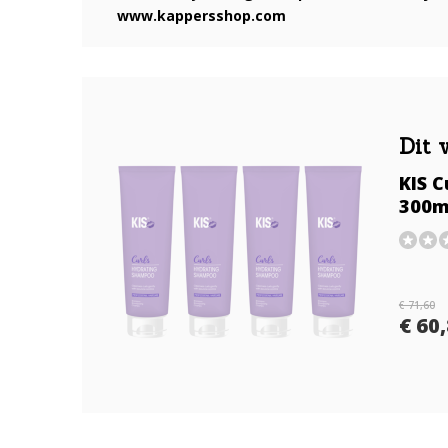
www.kappersshop.com
Dit 
KIS 
300ml
€ 71,60
€ 60