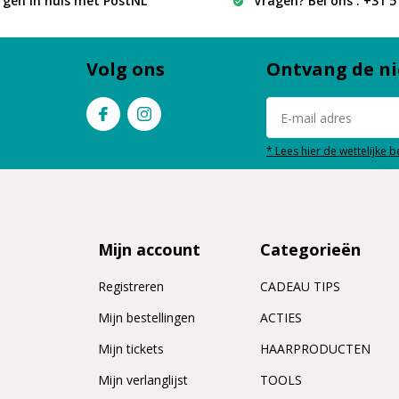
rgen in huis met PostNL
Vragen? Bel ons : +31 
Volg ons
Ontvang de ni
* Lees hier de wettelijke 
Mijn account
Categorieën
Registreren
CADEAU TIPS
n
Mijn bestellingen
ACTIES
Mijn tickets
HAARPRODUCTEN
Mijn verlanglijst
TOOLS