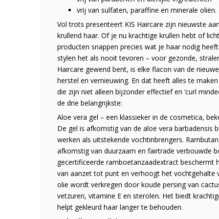
vrij van sulfaten, paraffine en minerale oliën.
Vol trots presenteert KIS Haircare zijn nieuwste aa
krullend haar. Of je nu krachtige krullen hebt of li
producten snappen precies wat je haar nodig heeft.
stylen het als nooit tevoren – voor gezonde, stralen
Haircare gewend bent, is elke flacon van de nieuwe
herstel en vernieuwing. En dat heeft alles te make
die zijn niet alleen bijzonder effectief en ‘curl mi
de drie belangrijkste:
Aloe vera gel – een klassieker in de cosmetica, b
De gel is afkomstig van de aloe vera barbadensis b
werken als uitstekende vochtinbrengers. Rambutan –
afkomstig van duurzaam en fairtrade verbouwde bo
gecertificeerde ramboetanzaadextract beschermt het
van aanzet tot punt en verhoogt het vochtgehalte v
olie wordt verkregen door koude persing van cactusv
vetzuren, vitamine E en sterolen. Het biedt kracht
helpt gekleurd haar langer te behouden.