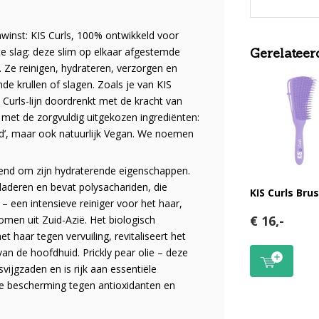
nwinst: KIS Curls, 100% ontwikkeld voor
chte slag: deze slim op elkaar afgestemde
Gerelateer
 Ze reinigen, hydrateren, verzorgen en
de krullen of slagen. Zoals je van KIS
 Curls-lijn doordrenkt met de kracht van
n met de zorgvuldig uitgekozen ingrediënten:
nded’, maar ook natuurlijk Vegan. We noemen
ekend om zijn hydraterende eigenschappen.
laderen en bevat polysachariden, die
KIS Curls Bru
 een intensieve reiniger voor het haar,
€ 16,-
men uit Zuid-Azië. Het biologisch
 haar tegen vervuiling, revitaliseert het
an de hoofdhuid. Prickly pear olie – deze
ijgzaden en is rijk aan essentiële
ige bescherming tegen antioxidanten en