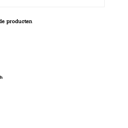
de producten
sh