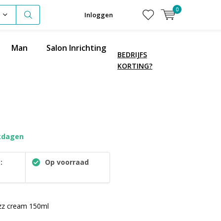
0
Inloggen
Man
Salon Inrichting
BEDRIJFS
KORTING?
kdagen
:
Op voorraad
izz cream 150ml