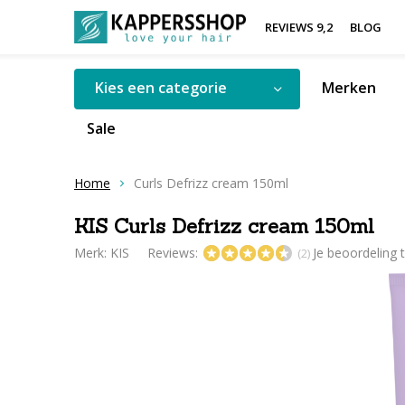
REVIEWS 9,2
BLOG
Kies een categorie
Merken
Sale
Home
Curls Defrizz cream 150ml
KIS Curls Defrizz cream 150ml
Merk:
KIS
Reviews:
Je beoordeling
(2)