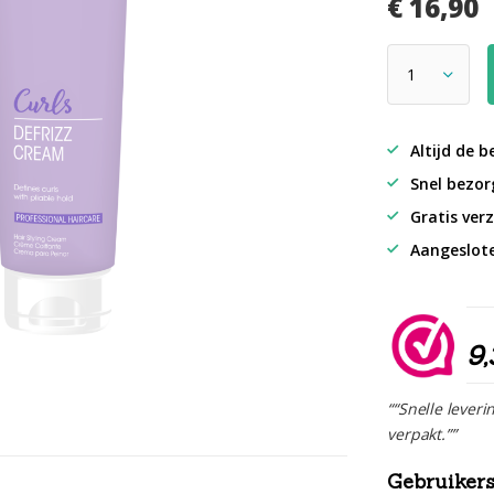
€ 16,90
Altijd de b
Snel bezorg
Gratis verz
Aangeslot
9,
““Snelle leveri
verpakt.””
Gebruiker