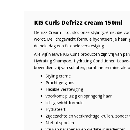
KIS Curls Defrizz cream 150ml
Defrizz Cream – tot slot onze stylingcrème, die voo
wordt. De lichtgewicht formule hydrateert je haar, g
de hele dag een flexibele versteviging.
Alle vijf nieuwe KIS Curls producten zijn vrij van pa
Hydrating Shampoo, Hydrating Conditioner, Leave-i
bovendien vrij van sulfaten, paraffine en minerale o
Styling creme
Prachtige glans
Flexible versteviging
voorkomt pluizig en springerig haar
lichtgewicht formule
Hydrateert
Zijdezachte en veerkrachtige krullen, zonder
Niet uitspoelen
vrij van parabenen en dierlijke ingrediënten