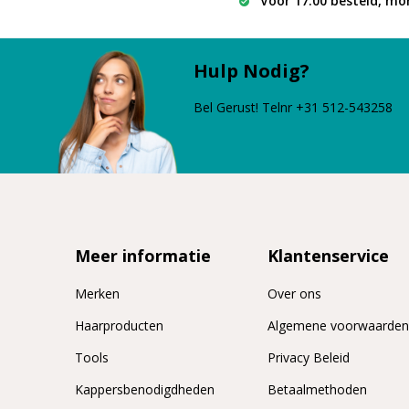
Vóór 17.00 besteld, mo
Hulp Nodig?
Bel Gerust! Telnr +31 512-543258
Meer informatie
Klantenservice
Merken
Over ons
Haarproducten
Algemene voorwaarde
Tools
Privacy Beleid
Kappersbenodigdheden
Betaalmethoden