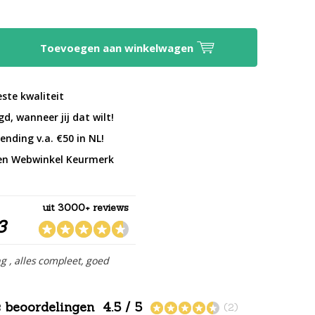
Toevoegen aan winkelwagen
este kwaliteit
d, wanneer jij dat wilt!
ending v.a. €50 in NL!
en Webwinkel Keurmerk
uit 3000+ reviews
3
ng , alles compleet, goed
s beoordelingen
4.5 / 5
(2)