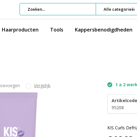
Alle categorieën
Haarproducten
Tools
Kappersbenodigdheden
1 a 2 wer
 toevoegen
Vergelijk
Artikelcode
95208
KIS Curls Defr