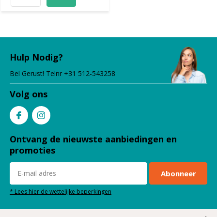
Hulp Nodig?
Bel Gerust! Telnr +31 512-543258
Volg ons
Ontvang de nieuwste aanbiedingen en
promoties
Abonneer
* Lees hier de wettelijke beperkingen