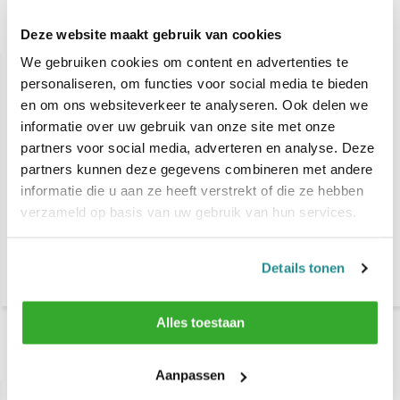
Gerelateerde producten
Deze website maakt gebruik van cookies
We gebruiken cookies om content en advertenties te
personaliseren, om functies voor social media te bieden
en om ons websiteverkeer te analyseren. Ook delen we
informatie over uw gebruik van onze site met onze
partners voor social media, adverteren en analyse. Deze
partners kunnen deze gegevens combineren met andere
informatie die u aan ze heeft verstrekt of die ze hebben
KIS Shaper 100ml
KIS Root Volumizer 200
verzameld op basis van uw gebruik van hun services.
ml
Details tonen
€ 15,25
€ 14,90
€ 16,90
Alles toestaan
Recent bekeken
Aanpassen