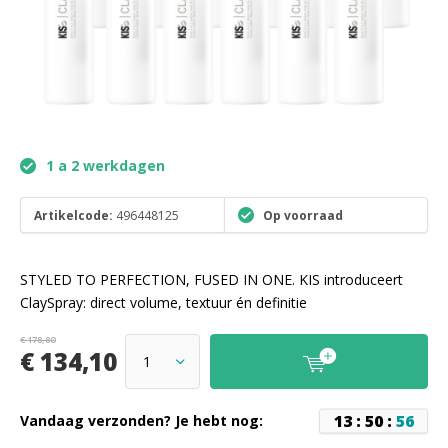
1 a 2 werkdagen
Artikelcode:
496448125
Op voorraad
STYLED TO PERFECTION, FUSED IN ONE. KIS introduceert
ClaySpray: direct volume, textuur én definitie
€ 178,80
€ 134,10
1
3
:
5
0
:
5
5
Vandaag verzonden? Je hebt nog: