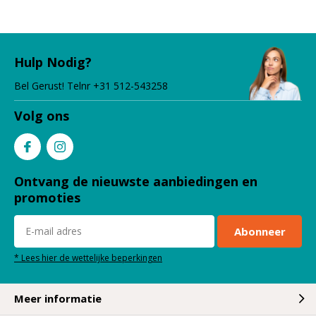
Hulp Nodig?
Bel Gerust! Telnr +31 512-543258
Volg ons
Ontvang de nieuwste aanbiedingen en
promoties
Abonneer
* Lees hier de wettelijke beperkingen
Meer informatie