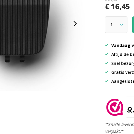
€ 16,45
Vandaag v
Altijd de b
Snel bezorg
Gratis verz
Aangeslot
9,
““Snelle leveri
verpakt.””