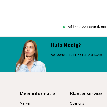
Vóór 17.00 besteld, mo
Hulp Nodig?
Bel Gerust! Telnr +31 512-543258
Meer informatie
Klantenservice
Merken
Over ons