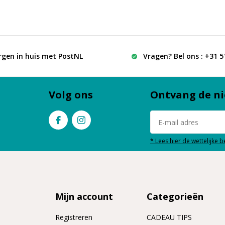
rgen in huis met PostNL
Vragen? Bel ons : +31 
Volg ons
Ontvang de ni
* Lees hier de wettelijke 
Mijn account
Categorieën
Registreren
CADEAU TIPS