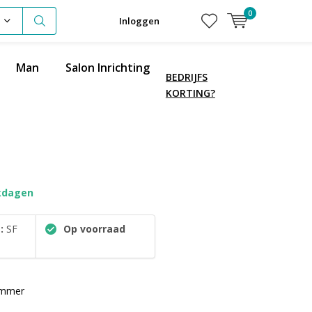
0
Inloggen
Man
Salon Inrichting
BEDRIJFS
KORTING?
kdagen
:
SF
Op voorraad
rimmer