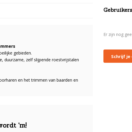
Gebruikers
Er zijn nog ge
trimmers
eilijke gebieden.
Schrijf j
, duurzame, zelf slijpende roestvrijstalen
 oorharen en het trimmen van baarden en
wordt 'm!