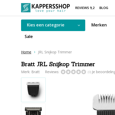
REVIEWS 9,2
BLOG
Kies een categorie
Merken
Sale
Home
JRL Snijkop Trimmer
Bratt JRL Snijkop Trimmer
Merk:
Bratt
Reviews:
Je beoordeli
(0)