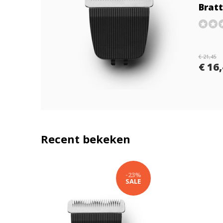
Bratt
€ 21,45
€ 16
Recent bekeken
-23%
SALE