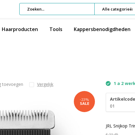
Alle categorieën
Haarproducten
Tools
Kappersbenodigdheden
1 a 2 wer
ng toevoegen
Vergelijk
Artikelcode
-23%
SALE
01
JRL Snijkop T
€ 21,45