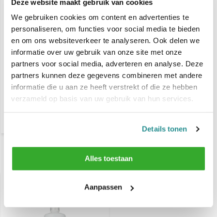
Deze website maakt gebruik van cookies
We gebruiken cookies om content en advertenties te
personaliseren, om functies voor social media te bieden
en om ons websiteverkeer te analyseren. Ook delen we
informatie over uw gebruik van onze site met onze
partners voor social media, adverteren en analyse. Deze
partners kunnen deze gegevens combineren met andere
Indola Professional
informatie die u aan ze heeft verstrekt of die ze hebben
Doseerpomp 1000ml
verzameld op basis van uw gebruik van hun services.
€ 4,95
€ 5,56
Details tonen
Alles toestaan
Recent bekeken
-10%
Aanpassen
SALE