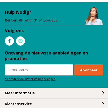
Hulp Nodig?
Bel Gerust! Telnr +31 512-543258
Volg ons
Ontvang de nieuwste aanbiedingen en
promoties
Abonneer
* Lees hier de wettelijke beperkingen
Meer informatie
Klantenservice