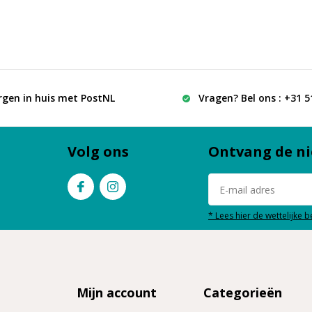
rgen in huis met PostNL
Vragen? Bel ons : +31 
Volg ons
Ontvang de ni
* Lees hier de wettelijke 
Mijn account
Categorieën