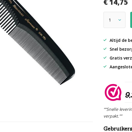
€ 14,75
Altijd de b
Snel bezorg
Gratis verz
Aangeslot
9,
““Snelle leveri
verpakt.””
Gebruikers