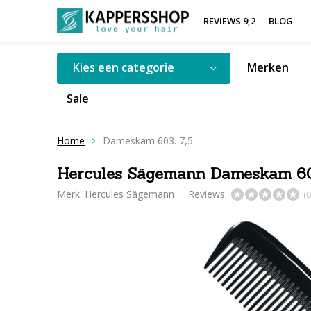
REVIEWS 9,2
BLOG
Kies een categorie
Merken
Sale
Home
Dameskam 603. 7,5
Hercules Sägemann Dameskam 603
Merk:
Hercules Sägemann
Reviews:
(0