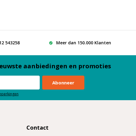
512 543258
Meer dan 150.000 Klanten
euwste aanbiedingen en promoties
Abonneer
beperkingen
Contact