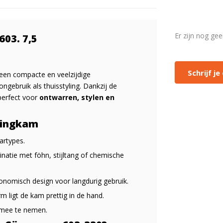
Er zijn nog ge
03. 7,5
Schrijf j
 een compacte en veelzijdige
ongebruik als thuisstyling. Dankzij de
perfect voor
ontwarren, stylen en
lingkam
aartypes.
binatie met föhn, stijltang of chemische
gonomisch design voor langdurig gebruik.
m ligt de kam prettig in de hand.
 mee te nemen.