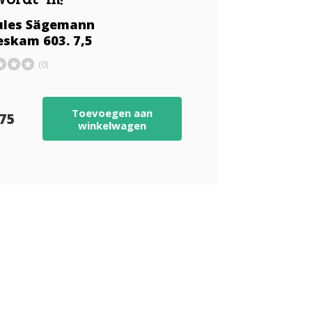
ules Sägemann
skam 603. 7,5
(0)
Toevoegen aan
,75
winkelwagen