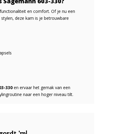
s Sägemann 603-330?
functionaliteit en comfort. Of je nu een
t stylen, deze kam is je betrouwbare
apsels
03-330
en ervaar het gemak van een
lingroutine naar een hoger niveau tilt.
wordt 'm!