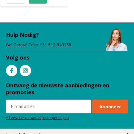
Hulp Nodig?
Bel Gerust! Telnr +31 512-543258
Volg ons
Ontvang de nieuwste aanbiedingen en
promoties
Abonneer
* Lees hier de wettelijke beperkingen