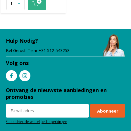
Hulp Nodig?
Bel Gerust! Telnr +31 512-543258
Volg ons
Ontvang de nieuwste aanbiedingen en
promoties
Abonneer
* Lees hier de wettelijke beperkingen