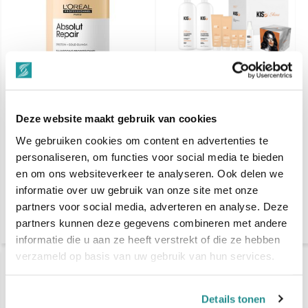
Deze website maakt gebruik van cookies
L'Oréal Professionnel
KIS Shine Glossifying
Serie Expert Absolut
INTRO PAKKET
Repair Shampoo 1500ml
We gebruiken cookies om content en advertenties te
personaliseren, om functies voor social media te bieden
€ 45,90
€ 240,-
€ 348,10
en om ons websiteverkeer te analyseren. Ook delen we
informatie over uw gebruik van onze site met onze
Vergelijk
Vergelijk
partners voor social media, adverteren en analyse. Deze
partners kunnen deze gegevens combineren met andere
informatie die u aan ze heeft verstrekt of die ze hebben
verzameld op basis van uw gebruik van hun services.
Details tonen