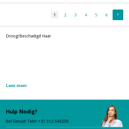
1
2
3
4
5
6
Droog/Beschadigd Haar
Lees meer
Hulp Nodig?
Bel Gerust! Telnr +31 512-543258