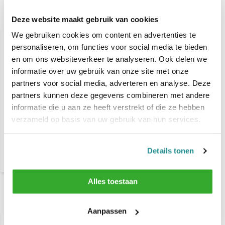
Gerelateerde producten
Deze website maakt gebruik van cookies
We gebruiken cookies om content en advertenties te
personaliseren, om functies voor social media te bieden
en om ons websiteverkeer te analyseren. Ook delen we
informatie over uw gebruik van onze site met onze
partners voor social media, adverteren en analyse. Deze
partners kunnen deze gegevens combineren met andere
informatie die u aan ze heeft verstrekt of die ze hebben
DCM Diapason Oxidizer
verzameld op basis van uw gebruik van hun services.
1000 ml
Details tonen
€ 8,40
Alles toestaan
Recent bekeken
Aanpassen