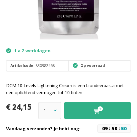
1 a 2 werkdagen
Artikelcode:
830982468
Op voorraad
DCM 10 Levels Lightening Cream is een blondeerpasta met
een oplichtend vermogen tot 10 tinten
€ 24,15
0
9
:
5
8
:
5
0
Vandaag verzonden? Je hebt nog: