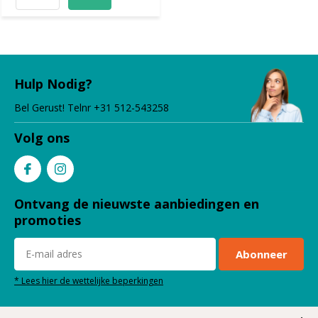
Hulp Nodig?
Bel Gerust! Telnr +31 512-543258
Volg ons
Ontvang de nieuwste aanbiedingen en
promoties
Abonneer
* Lees hier de wettelijke beperkingen