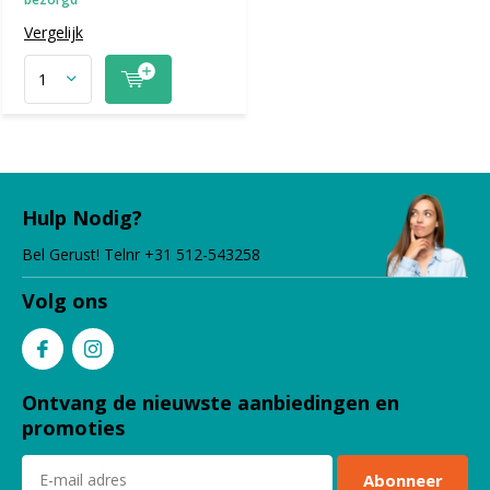
Vergelijk
Hulp Nodig?
Bel Gerust! Telnr +31 512-543258
Volg ons
Ontvang de nieuwste aanbiedingen en
promoties
Abonneer