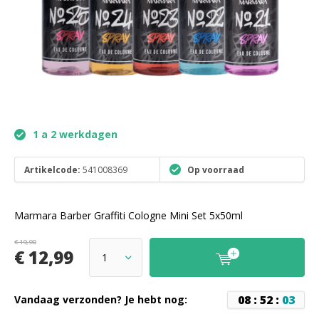
1 a 2 werkdagen
Artikelcode:
541008369
Op voorraad
Marmara Barber Graffiti Cologne Mini Set 5x50ml
€ 19,90
€ 12,99
0
8
:
5
2
:
0
3
Vandaag verzonden? Je hebt nog: