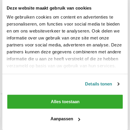
Gerelateerde producten
Deze website maakt gebruik van cookies
We gebruiken cookies om content en advertenties te
personaliseren, om functies voor social media te bieden
en om ons websiteverkeer te analyseren. Ook delen we
informatie over uw gebruik van onze site met onze
partners voor social media, adverteren en analyse. Deze
partners kunnen deze gegevens combineren met andere
informatie die u aan ze heeft verstrekt of die ze hebben
HEY JOE! After Shave No.
verzameld op basis van uw gebruik van hun services.
3 Acid Melon 400ml
€ 24,80
Details tonen
Alles toestaan
Recent bekeken
Aanpassen
-67%
SALE