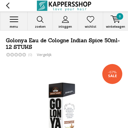
0
menu
zoeken
inloggen
wishlist
winkelwagen
Golonya Eau de Cologne Indian Spice 50ml-
12 STUKS
(0)
Vergelijk
-67%
SALE