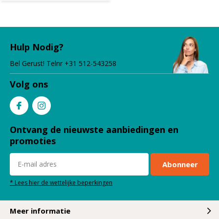
Hulp Nodig?
Bel Gerust! Telnr +31 512-543258
Volg ons
Ontvang de nieuwste aanbiedingen en
promoties
Abonneer
* Lees hier de wettelijke beperkingen
Meer informatie