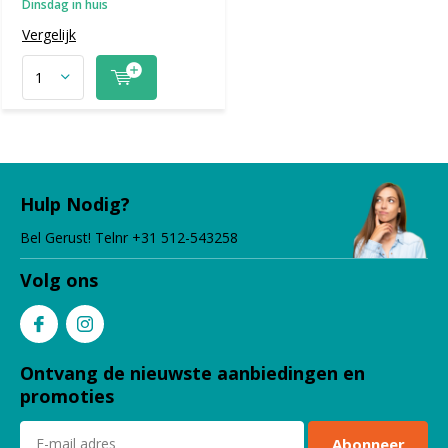
Dinsdag in huis
Vergelijk
Hulp Nodig?
Bel Gerust! Telnr +31 512-543258
Volg ons
Ontvang de nieuwste aanbiedingen en
promoties
Abonneer