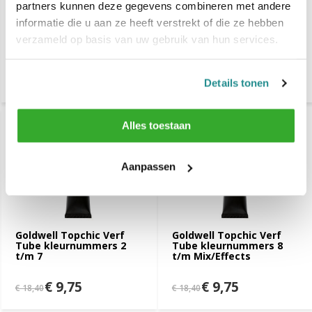
partners kunnen deze gegevens combineren met andere
informatie die u aan ze heeft verstrekt of die ze hebben
Goldwell System Cream
Goldwell Topchic Color
Developer 6% 1000ml
Card
verzameld op basis van uw gebruik van hun services.
€ 21,80
€ 109,-
Details tonen
Alles toestaan
Aanpassen
Goldwell Topchic Verf
Goldwell Topchic Verf
Tube kleurnummers 2
Tube kleurnummers 8
t/m 7
t/m Mix/Effects
€ 9,75
€ 9,75
€ 18,40
€ 18,40