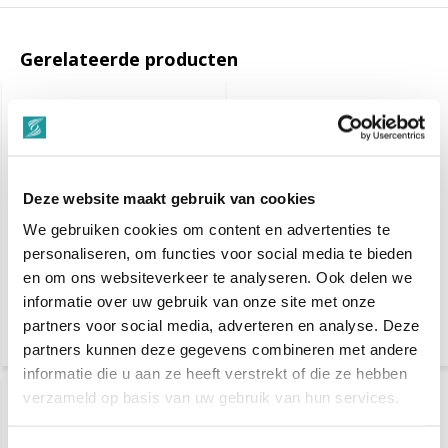
Gerelateerde producten
Deze website maakt gebruik van cookies
We gebruiken cookies om content en advertenties te
personaliseren, om functies voor social media te bieden
Goldwell TEXTURE
Goldwell TEXTURE
DIMENSION Perm N -
DIMENSION Perm FIX -
en om ons websiteverkeer te analyseren. Ook delen we
500ml
500ml
informatie over uw gebruik van onze site met onze
partners voor social media, adverteren en analyse. Deze
€ 44,70
€ 16,25
€ 55,90
€ 20,35
partners kunnen deze gegevens combineren met andere
informatie die u aan ze heeft verstrekt of die ze hebben
verzameld op basis van uw gebruik van hun services.