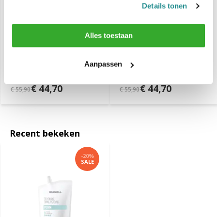
Details tonen
Alles toestaan
Goldwell TEXTURE
Goldwell TEXTURE
DIMENSION Perm SD -
DIMENSION Perm D -
Aanpassen
500ml
500ml
€ 44,70
€ 44,70
€ 55,90
€ 55,90
Recent bekeken
-20%
SALE