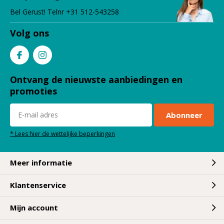
Bel Gerust! Telnr +31 512-543258
Volg ons
Ontvang de nieuwste aanbiedingen en
promoties
Abonneer
* Lees hier de wettelijke beperkingen
Meer informatie
Klantenservice
Mijn account