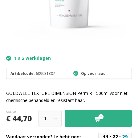
1 a 2 werkdagen
Artikelcode:
609031307
Op voorraad
GOLDWELL TEXTURE DIMENSION Perm R - 500ml voor niet
chemische behandeld en resistant haar.
€ 55,90
€ 44,70
1
1
:
2
2
:
2
9
Vandaag verzonden? Je hebt nog: