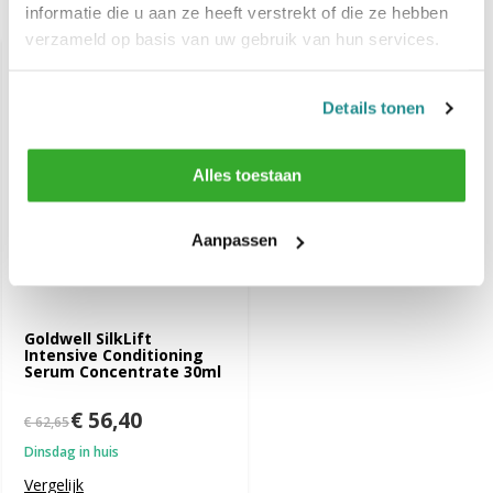
Recent bekeken
informatie die u aan ze heeft verstrekt of die ze hebben
verzameld op basis van uw gebruik van hun services.
-10%
SALE
Details tonen
Alles toestaan
Aanpassen
Goldwell SilkLift
Intensive Conditioning
Serum Concentrate 30ml
€ 56,40
€ 62,65
Dinsdag in huis
Vergelijk