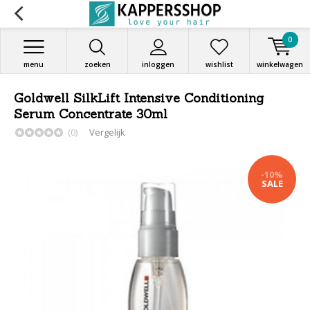
0
menu
zoeken
inloggen
wishlist
winkelwagen
Goldwell SilkLift Intensive Conditioning
Serum Concentrate 30ml
(0)
Vergelijk
-10%
SALE