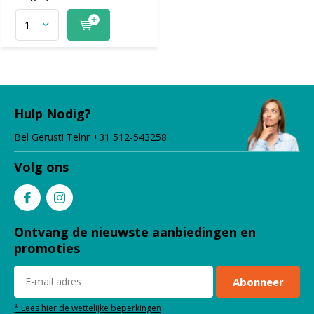
Hulp Nodig?
Bel Gerust! Telnr +31 512-543258
Volg ons
Ontvang de nieuwste aanbiedingen en
promoties
Abonneer
* Lees hier de wettelijke beperkingen