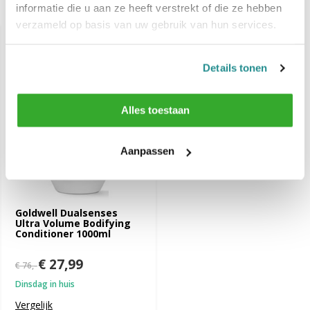
Recent bekeken
informatie die u aan ze heeft verstrekt of die ze hebben
verzameld op basis van uw gebruik van hun services.
-63%
SALE
Details tonen
Alles toestaan
Aanpassen
Goldwell Dualsenses
Ultra Volume Bodifying
Conditioner 1000ml
€ 27,99
€ 76,-
Dinsdag in huis
Vergelijk