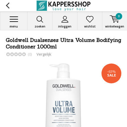
0
menu
zoeken
inloggen
wishlist
winkelwagen
Goldwell Dualsenses Ultra Volume Bodifying
Conditioner 1000ml
(0)
Vergelijk
-63%
SALE