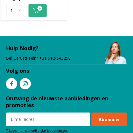
Hulp Nodig?
Bel Gerust! Telnr +31 512-543258
Volg ons
Ontvang de nieuwste aanbiedingen en
promoties
Abonneer
* Lees hier de wettelijke beperkingen