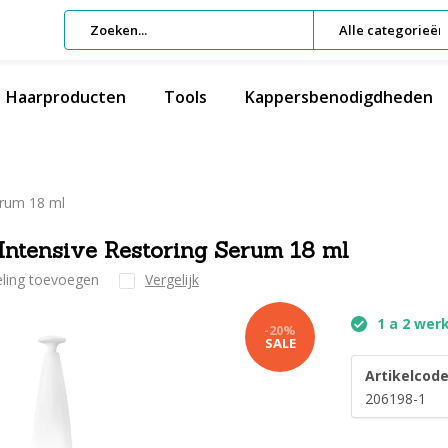
Alle categorieën
Haarproducten
Tools
Kappersbenodigdheden
erum 18 ml
Intensive Restoring Serum 18 ml
eling toevoegen
Vergelijk
1 a 2 wer
-20%
SALE
Artikelcode
206198-1