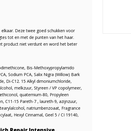
 elkaar. Deze twee goed schukken voor
tes tot en met de punten van het haar.
 product niet verdunt en word het beter
Amodimethicone, Bis-Methoxypropylamido
PCA, Sodium PCA, Salix Nigra (Willow) Bark
e, Di-C12. 15 Alkyl dimoniumchloride,
lcohol, melkzuur, Styreen / VP copolymeer,
methiconol, quaternium-80, Propyleen
, C11-15 Pareth-7 , laureth-9, azijnzuur,
stearylalcohol, natriumbenzoaat, Fragrance
icylaat, Hexyl Cinnamal, Geel 5 / CI 19140,
ich Repair Intensive