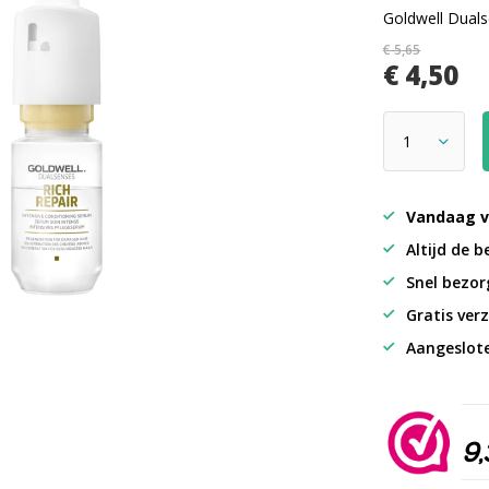
Goldwell Duals
€ 5,65
€ 4,50
Vandaag v
Altijd de b
Snel bezorg
Gratis verz
Aangeslot
9,