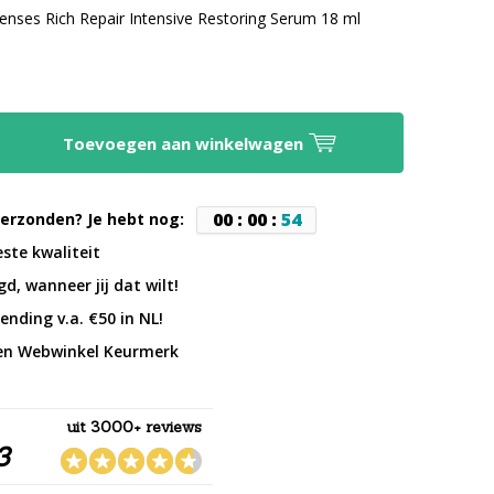
enses Rich Repair Intensive Restoring Serum 18 ml
Toevoegen aan winkelwagen
0
0
:
0
0
:
5
3
erzonden? Je hebt nog:
este kwaliteit
d, wanneer jij dat wilt!
ending v.a. €50 in NL!
en Webwinkel Keurmerk
uit 3000+ reviews
3