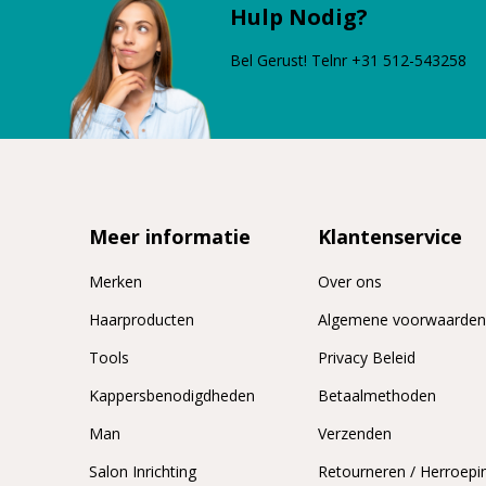
Hulp Nodig?
Bel Gerust! Telnr +31 512-543258
Meer informatie
Klantenservice
Merken
Over ons
Haarproducten
Algemene voorwaarde
Tools
Privacy Beleid
Kappersbenodigdheden
Betaalmethoden
Man
Verzenden
Salon Inrichting
Retourneren / Herroepi