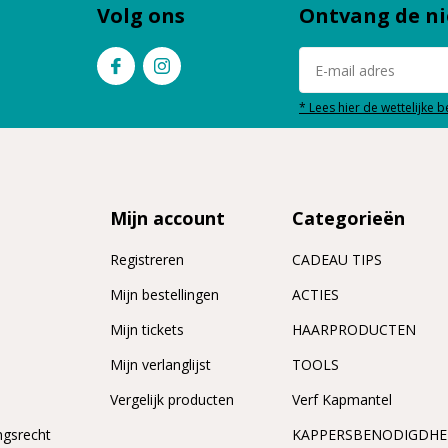
Volg ons
Ontvang de ni
* Lees hier de wettelijke 
Mijn account
Categorieën
Registreren
CADEAU TIPS
n
Mijn bestellingen
ACTIES
Mijn tickets
HAARPRODUCTEN
Mijn verlanglijst
TOOLS
Vergelijk producten
Verf Kapmantel
ngsrecht
KAPPERSBENODIGDH