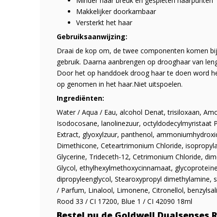
Minder haar breuk en gespleten haarpunten
Makkelijker doorkambaar
Versterkt het haar
Gebruiksaanwijzing:
Draai de kop om, de twee componenten komen bij
gebruik. Daarna aanbrengen op drooghaar van leng
Door het op handdoek droog haar te doen word het
op genomen in het haar.Niet uitspoelen.
Ingrediënten:
Water / Aqua / Eau, alcohol Denat, trisiloxaan, 
Isodocosane, lanolinezuur, octyldodecylmyristaat 
Extract, glyoxylzuur, panthenol, ammoniumhydroxid
Dimethicone, Ceteartrimonium Chloride, isopropyla
Glycerine, Trideceth-12, Cetrimonium Chloride, di
Glycol, ethylhexylmethoxycinnamaat, glycoproteïnen
dipropyleenglycol, Stearoxypropyl dimethylamine, 
/ Parfum, Linalool, Limonene, Citronellol, benzylsal
Rood 33 / CI 17200, Blue 1 / CI 42090 18ml
Bestel nu de Goldwell Dualsenses R