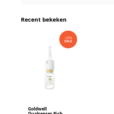
Recent bekeken
-20%
SALE
Goldwell
Dualsenses Rich