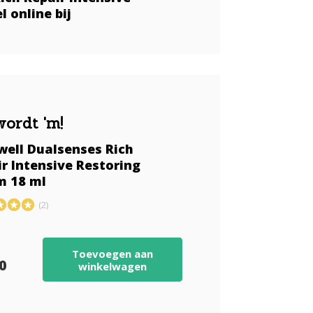
l online bij
wordt 'm!
well Dualsenses Rich
r Intensive Restoring
m 18 ml
(2)
Toevoegen aan
50
winkelwagen